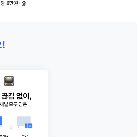
당 6만원+@
!
 끊김 없이,
채널 모두 담은
+
00M
TV