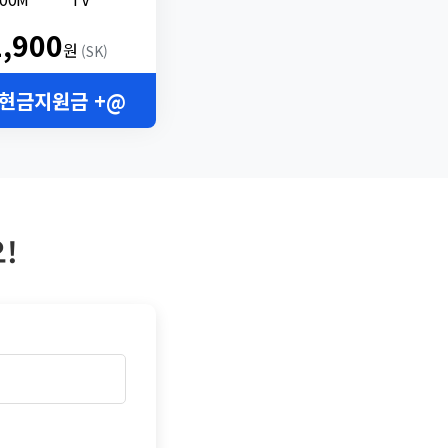
2,900
원
(SK)
 현금지원금 +@
!