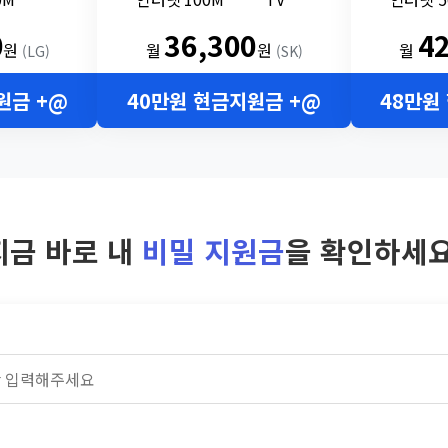
0
36,300
4
원
월
원
월
(LG)
(SK)
원금 +@
40만원 현금지원금 +@
48만원
지금 바로 내
비밀 지원금
을 확인하세요