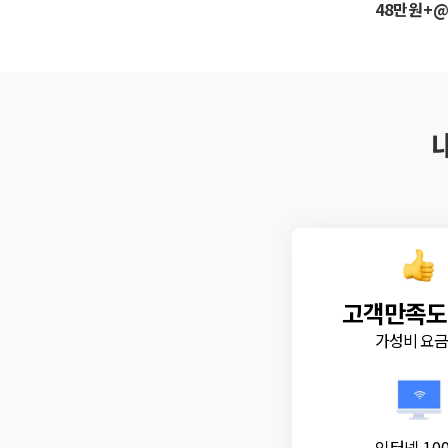
48만원+
고객만족도
가성비 요
인터넷 10