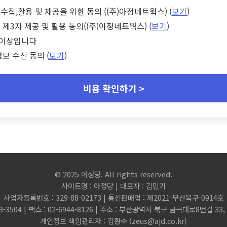
수집,활용 및 제공을 위한 동의 ((주)아정네트웍스) (
보기
)
 제3자 제공 및 활용 동의((주)아정네트웍스) (
보기
)
세 이상입니다
정보 수신 동의 (
보기
)
비용 확인하기 >
© 2025 아정당. All rights reserved.
사이트명 : 아정당 | 대표자 : 김민기
사업자등록번호 : 329-88-02173 | 통신판매업 : 제2021-부산북구-0914호
3-3504 | 팩스 : 02-6944-8126 | 주소 : 부산광역시 북구 금곡대로8번길 3
개인정보 책임관리자 : 김환수 (
zeus@ajd.co.kr
)