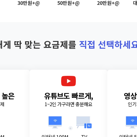
@
30만원+@
50만원+@
20만원+@
대
내게 딱 맞는 요금제를
직접 선택하세요
 높은
유튜브도 빠르게,
영상
금제
1~2인 가구라면 충분해요
인기
+
0M
인터넷 100M
TV
인터넷 5