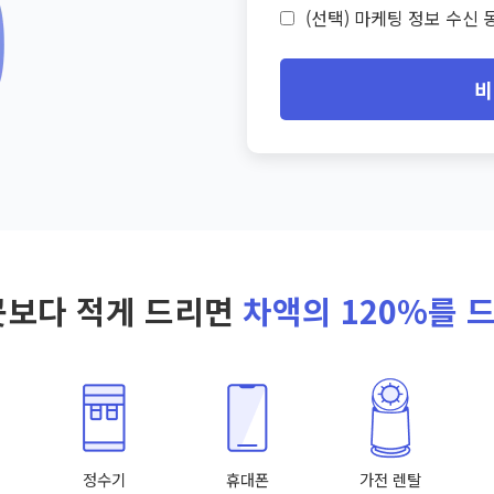
(선택) 마케팅 정보 수신 동
비
곳보다 적게 드리면
차액의 120%를 
정수기
휴대폰
가전 렌탈