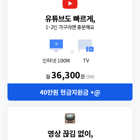
유튜브도 빠르게,
1~2인 가구라면 충분해요
+
인터넷 100M
TV
36,300
월
원
(SK)
40만원 현금지원금 +@
영상 끊김 없이,