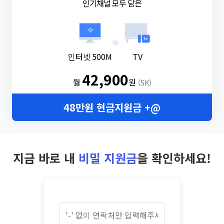
인기채널 모두 담은
+
인터넷 500M
TV
42,900
월
원
(SK)
48만원 현금지원금 +@
지금 바로 내
비밀 지원금
을 확인하세요!