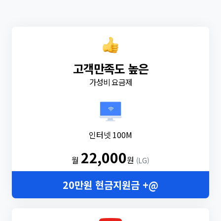
고객만족도 높은
가성비 요금제
인터넷 100M
22,000
월
원
(LG)
20만원 현금지원금 +@