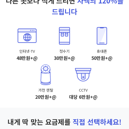
다른 곳보다 적게 드리면
차액의 120%를
드립니다
인터넷·TV
정수기
휴대폰
48만원+@
30만원+@
50만원+@
가전 렌탈
CCTV
20만원+@
대당 6만원+@
내게 딱 맞는 요금제를
직접 선택하세요!