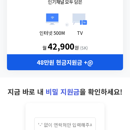
인기채널 모두 담은
+
인터넷 500M
TV
42,900
월
원
(SK)
48만원 현금지원금 +@
지금 바로 내
비밀 지원금
을 확인하세요!