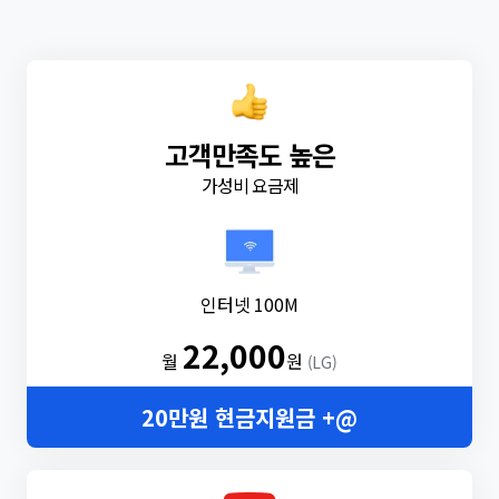
고객만족도 높은
가성비 요금제
인터넷 100M
22,000
월
원
(LG)
20만원 현금지원금 +@