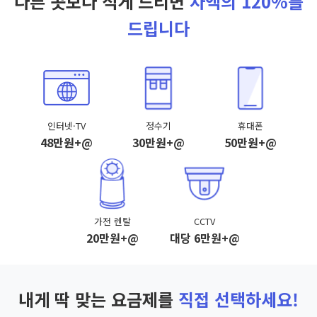
다른 곳보다 적게 드리면
차액의 120%를
드립니다
인터넷·TV
정수기
휴대폰
48만원+@
30만원+@
50만원+@
가전 렌탈
CCTV
20만원+@
대당 6만원+@
내게 딱 맞는 요금제를
직접 선택하세요!