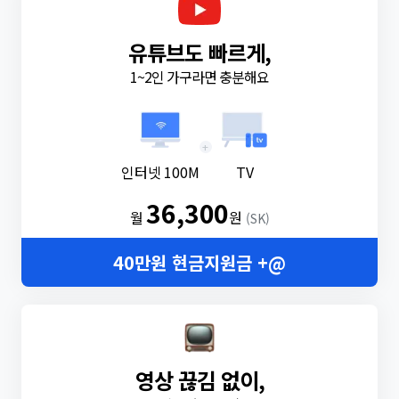
유튜브도 빠르게,
1~2인 가구라면 충분해요
+
인터넷 100M
TV
36,300
월
원
(SK)
40만원 현금지원금 +@
영상 끊김 없이,