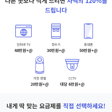
다른 곳보다 적게 드리면
차액의 120%를
드립니다
인터넷·TV
정수기
휴대폰
48만원+@
30만원+@
50만원+@
가전 렌탈
CCTV
20만원+@
대당 6만원+@
내게 딱 맞는 요금제를
직접 선택하세요!