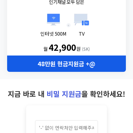
인기채널 모두 담은
+
인터넷 500M
TV
42,900
월
원
(SK)
48만원 현금지원금 +@
지금 바로 내
비밀 지원금
을 확인하세요!