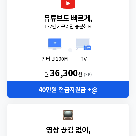
유튜브도 빠르게,
1~2인 가구라면 충분해요
+
인터넷 100M
TV
36,300
월
원
(SK)
40만원 현금지원금 +@
영상 끊김 없이,