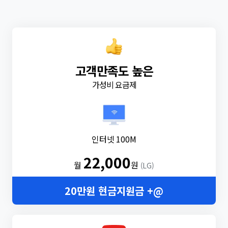
고객만족도 높은
가성비 요금제
인터넷 100M
22,000
월
원
(LG)
20만원 현금지원금 +@