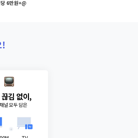
당 6만원+@
!
 끊김 없이,
채널 모두 담은
+
00M
TV