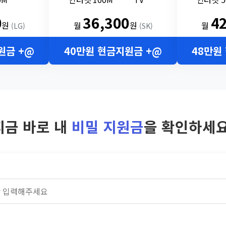
0
36,300
4
원
월
원
월
(LG)
(SK)
원금 +@
40만원 현금지원금 +@
48만원
지금 바로 내
비밀 지원금
을 확인하세요