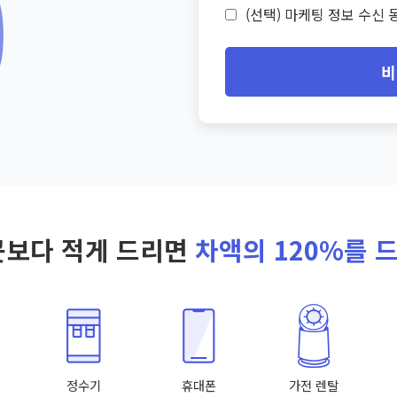
(선택) 마케팅 정보 수신 동
비
곳보다 적게 드리면
차액의 120%를 
정수기
휴대폰
가전 렌탈