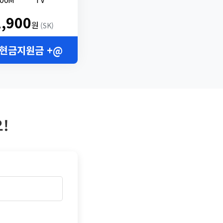
2,900
원
(SK)
 현금지원금 +@
!