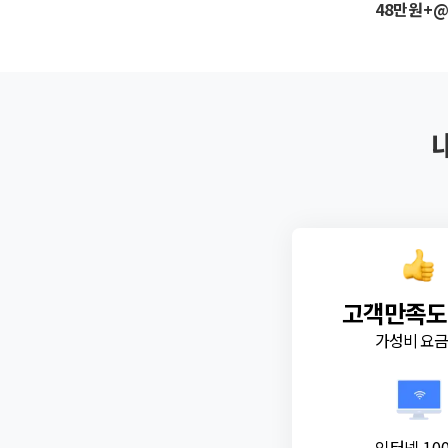
48만원+
고객만족도
가성비 요
인터넷 10