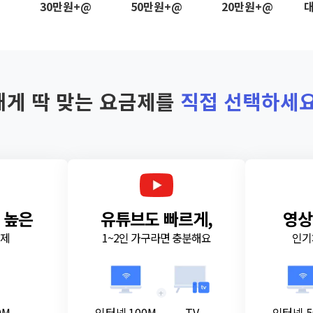
@
30만원+@
50만원+@
20만원+@
대
내게 딱 맞는 요금제를
직접 선택하세요
 높은
유튜브도 빠르게,
영상
금제
1~2인 가구라면 충분해요
인기
+
0M
인터넷 100M
TV
인터넷 5