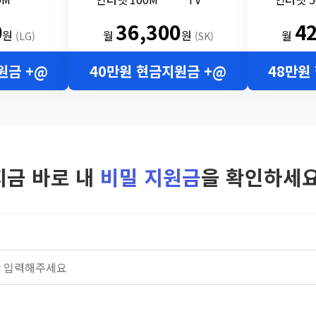
0
36,300
4
원
월
원
월
(LG)
(SK)
원금 +@
40만원 현금지원금 +@
48만원
지금 바로 내
비밀 지원금
을 확인하세요