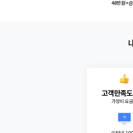
48만원+
고객만족도
가성비 요
인터넷 10