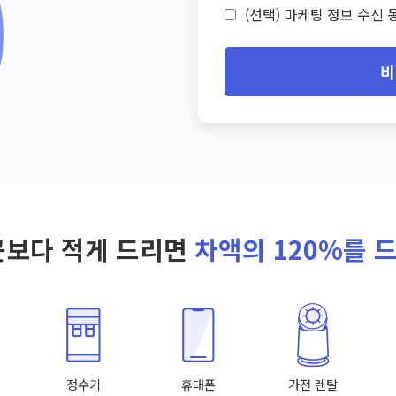
(선택) 마케팅 정보 수신 동
비
곳보다 적게 드리면
차액의 120%를 
정수기
휴대폰
가전 렌탈