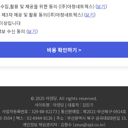
수집,활용 및 제공을 위한 동의 ((주)아정네트웍스) (
보기
)
 제3자 제공 및 활용 동의((주)아정네트웍스) (
보기
)
세 이상입니다
정보 수신 동의 (
보기
)
비용 확인하기 >
© 2025 아정당. All rights reserved.
사이트명 : 아정당 | 대표자 : 김민기
사업자등록번호 : 329-88-02173 | 통신판매업 : 제2021-부산북구-0914호
3-3504 | 팩스 : 02-6944-8126 | 주소 : 부산광역시 북구 금곡대로8번길 3
개인정보 책임관리자 : 김환수 (
zeus@ajd.co.kr
)