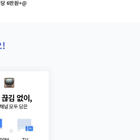
당 6만원+@
!
 끊김 없이,
채널 모두 담은
+
00M
TV