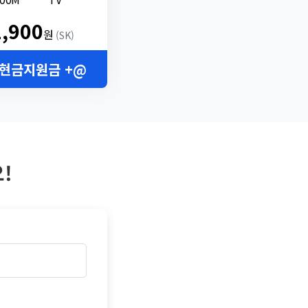
2,900
원
(SK)
 현금지원금 +@
!