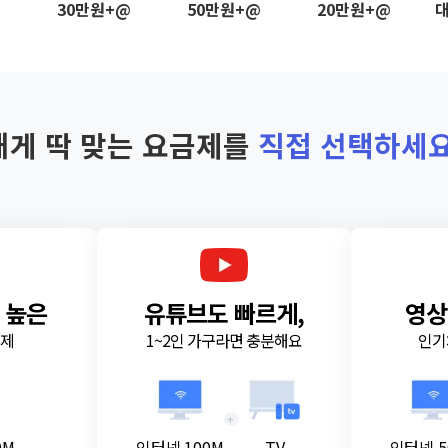
@
30만원+@
50만원+@
20만원+@
대
내게 딱 맞는 요금제를
직접 선택하세요
 높은
유튜브도 빠르게,
영상
금제
1~2인 가구라면 충분해요
인기
+
0M
인터넷 100M
TV
인터넷 5