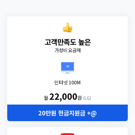
고객만족도 높은
가성비 요금제
인터넷 100M
22,000
월
원
(LG)
20만원 현금지원금 +@