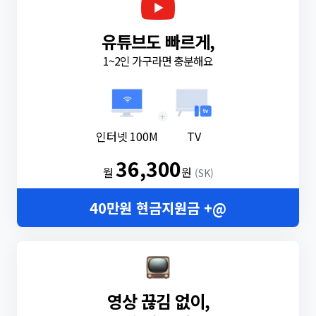
유튜브도 빠르게,
1~2인 가구라면 충분해요
+
인터넷 100M
TV
36,300
월
원
(SK)
40만원 현금지원금 +@
영상 끊김 없이,