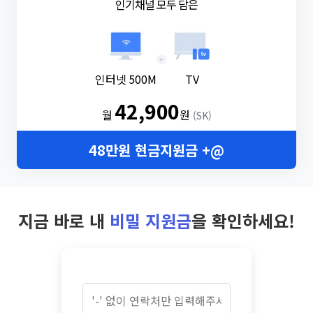
인기채널 모두 담은
+
인터넷 500M
TV
42,900
월
원
(SK)
48만원 현금지원금 +@
지금 바로 내
비밀 지원금
을 확인하세요!