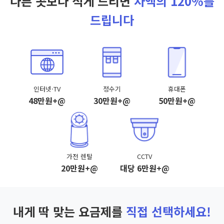
다른 곳보다 적게 드리면
차액의 120%를
드립니다
인터넷·TV
정수기
휴대폰
48만원+@
30만원+@
50만원+@
가전 렌탈
CCTV
20만원+@
대당 6만원+@
내게 딱 맞는 요금제를
직접 선택하세요!