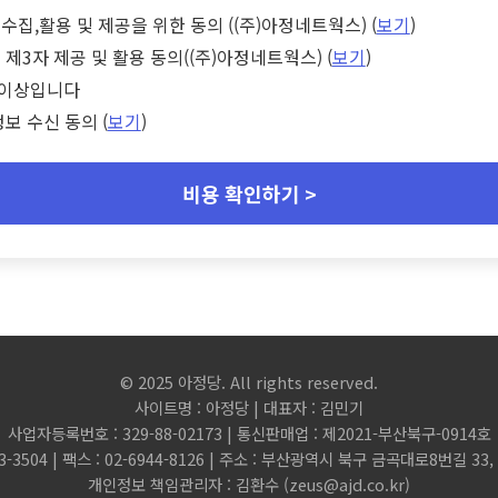
수집,활용 및 제공을 위한 동의 ((주)아정네트웍스) (
보기
)
 제3자 제공 및 활용 동의((주)아정네트웍스) (
보기
)
세 이상입니다
정보 수신 동의 (
보기
)
비용 확인하기 >
© 2025 아정당. All rights reserved.
사이트명 : 아정당 | 대표자 : 김민기
사업자등록번호 : 329-88-02173 | 통신판매업 : 제2021-부산북구-0914호
3-3504 | 팩스 : 02-6944-8126 | 주소 : 부산광역시 북구 금곡대로8번길 3
개인정보 책임관리자 : 김환수 (
zeus@ajd.co.kr
)