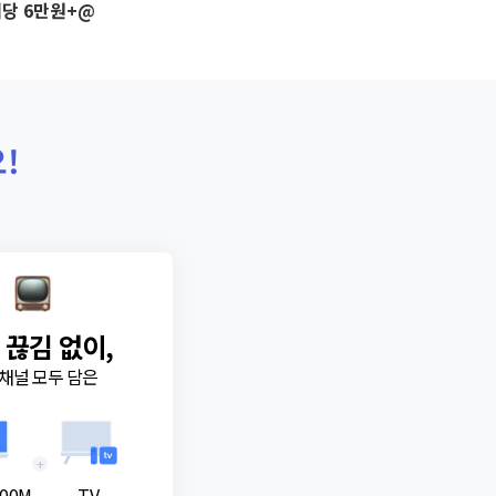
당 6만원+@
!
 끊김 없이,
채널 모두 담은
+
00M
TV