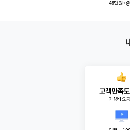
48만원+
고객만족도
가성비 요
인터넷 10