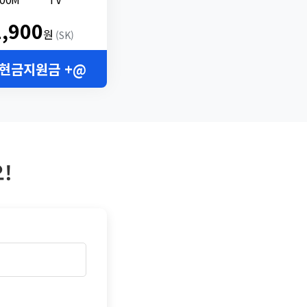
2,900
원
(SK)
 현금지원금 +@
!