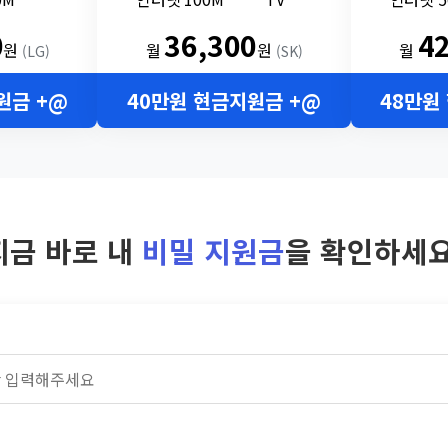
0
36,300
4
원
월
원
월
(LG)
(SK)
원금 +@
40만원 현금지원금 +@
48만원
지금 바로 내
비밀 지원금
을 확인하세요