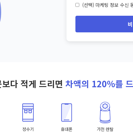
(선택) 마케팅 정보 수신 동
비
곳보다 적게 드리면
차액의 120%를 
정수기
휴대폰
가전 렌탈