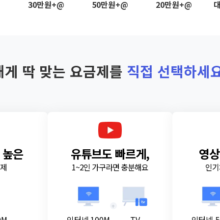
@
30만원+@
50만원+@
20만원+@
대
내게 딱 맞는 요금제를
직접 선택하세요
 높은
유튜브도 빠르게,
영상
금제
1~2인 가구라면 충분해요
인기
+
0M
인터넷 100M
TV
인터넷 5