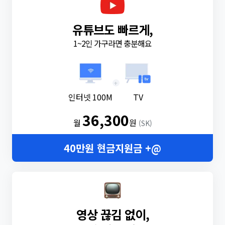
유튜브도 빠르게,
1~2인 가구라면 충분해요
+
인터넷 100M
TV
36,300
월
원
(SK)
40만원 현금지원금 +@
영상 끊김 없이,