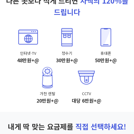
다른 곳보다 적게 드리면
차액의 120%를
드립니다
인터넷·TV
정수기
휴대폰
48만원+@
30만원+@
50만원+@
가전 렌탈
CCTV
20만원+@
대당 6만원+@
내게 딱 맞는 요금제를
직접 선택하세요!