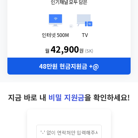
인기채널 모두 담은
+
인터넷 500M
TV
42,900
월
원
(SK)
48만원 현금지원금 +@
지금 바로 내
비밀 지원금
을 확인하세요!