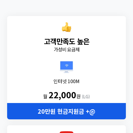
고객만족도 높은
가성비 요금제
인터넷 100M
22,000
월
원
(LG)
20만원 현금지원금 +@