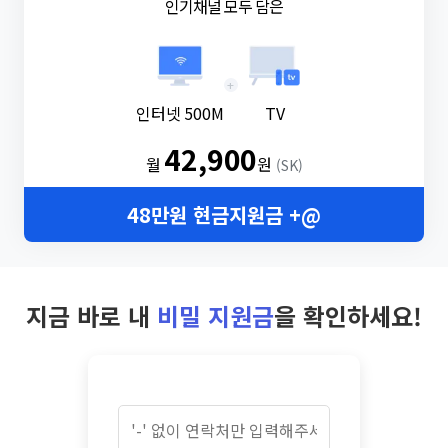
인기채널 모두 담은
+
인터넷 500M
TV
42,900
월
원
(SK)
48만원 현금지원금 +@
지금 바로 내
비밀 지원금
을 확인하세요!