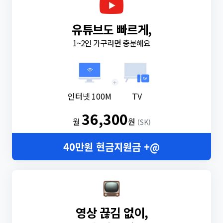
유튜브도 빠르게,
1~2인 가구라면 충분해요
+
인터넷 100M
TV
36,300
월
원
(SK)
40만원 현금지원금 +@
영상 끊김 없이,