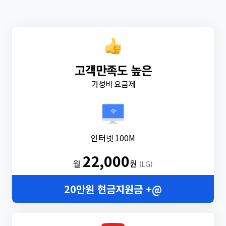
고객만족도 높은
가성비 요금제
인터넷 100M
22,000
월
원
(LG)
20만원 현금지원금 +@