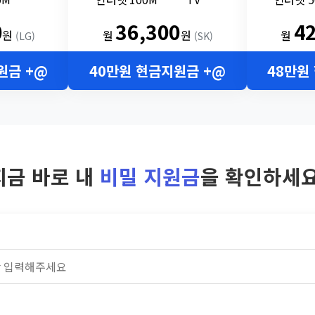
0
36,300
4
원
월
원
월
(LG)
(SK)
원금 +@
40만원 현금지원금 +@
48만원
지금 바로 내
비밀 지원금
을 확인하세요