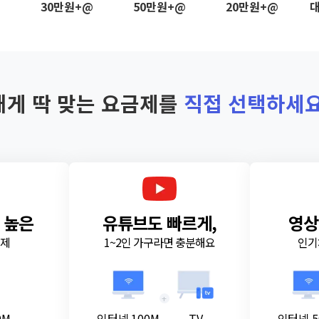
@
30만원+@
50만원+@
20만원+@
대
내게 딱 맞는 요금제를
직접 선택하세요
 높은
유튜브도 빠르게,
영상
금제
1~2인 가구라면 충분해요
인기
+
0M
인터넷 100M
TV
인터넷 5