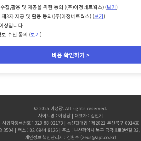
수집,활용 및 제공을 위한 동의 ((주)아정네트웍스) (
보기
)
 제3자 제공 및 활용 동의((주)아정네트웍스) (
보기
)
세 이상입니다
정보 수신 동의 (
보기
)
비용 확인하기 >
© 2025 아정당. All rights reserved.
사이트명 : 아정당 | 대표자 : 김민기
사업자등록번호 : 329-88-02173 | 통신판매업 : 제2021-부산북구-0914호
3-3504 | 팩스 : 02-6944-8126 | 주소 : 부산광역시 북구 금곡대로8번길 3
개인정보 책임관리자 : 김환수 (
zeus@ajd.co.kr
)