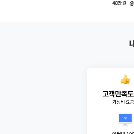
48만원+
고객만족도
가성비 요
인터넷 10