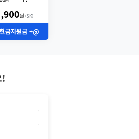
2,900
원
(SK)
 현금지원금 +@
!