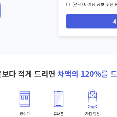
(선택) 마케팅 정보 수신 동
비
곳보다 적게 드리면
차액의 120%를 
정수기
휴대폰
가전 렌탈