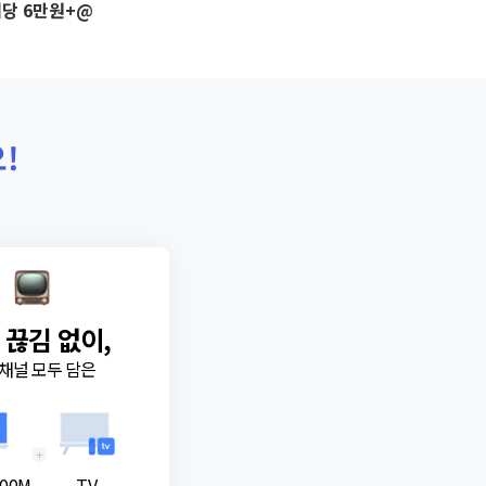
당 6만원+@
!
 끊김 없이,
채널 모두 담은
+
00M
TV