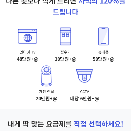
다른 곳보다 적게 드리면
차액의 120%를
드립니다
인터넷·TV
정수기
휴대폰
48만원+@
30만원+@
50만원+@
가전 렌탈
CCTV
20만원+@
대당 6만원+@
내게 딱 맞는 요금제를
직접 선택하세요!