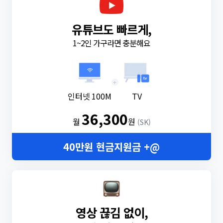
유튜브도 빠르게,
1~2인 가구라면 충분해요
+
인터넷 100M
TV
36,300
월
원
(SK)
40만원 현금지원금 +@
영상 끊김 없이,