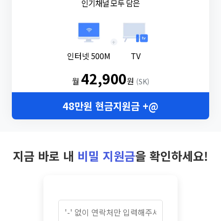
인기채널 모두 담은
+
인터넷 500M
TV
42,900
월
원
(SK)
48만원 현금지원금 +@
지금 바로 내
비밀 지원금
을 확인하세요!