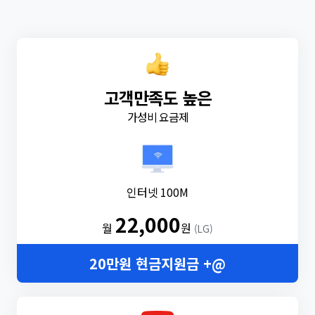
고객만족도 높은
가성비 요금제
인터넷 100M
22,000
월
원
(LG)
20만원 현금지원금 +@