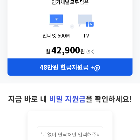
인기채널 모두 담은
+
인터넷 500M
TV
42,900
월
원
(SK)
48만원 현금지원금 +@
지금 바로 내
비밀 지원금
을 확인하세요!