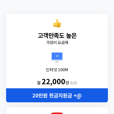
고객만족도 높은
가성비 요금제
인터넷 100M
22,000
월
원
(LG)
20만원 현금지원금 +@