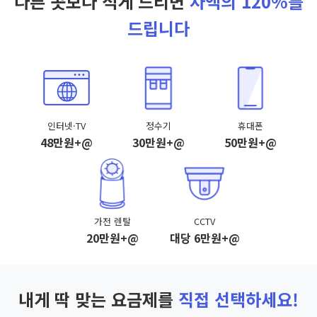
다른 곳보다 적게 드리면
차액의 120%를
드립니다
인터넷·TV
정수기
휴대폰
48만원+@
30만원+@
50만원+@
가전 렌탈
CCTV
20만원+@
대당 6만원+@
내게 딱 맞는 요금제를
직접 선택하세요!