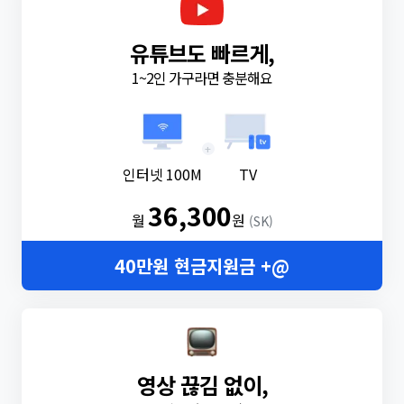
유튜브도 빠르게,
1~2인 가구라면 충분해요
+
인터넷 100M
TV
36,300
월
원
(SK)
40만원 현금지원금 +@
영상 끊김 없이,