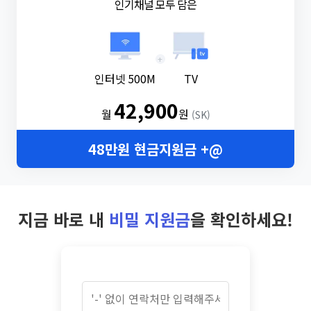
인기채널 모두 담은
+
인터넷 500M
TV
42,900
월
원
(SK)
48만원 현금지원금 +@
지금 바로 내
비밀 지원금
을 확인하세요!