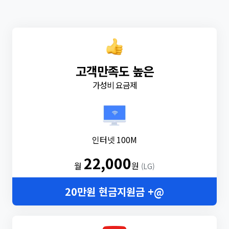
고객만족도 높은
가성비 요금제
인터넷 100M
22,000
월
원
(LG)
20만원 현금지원금 +@