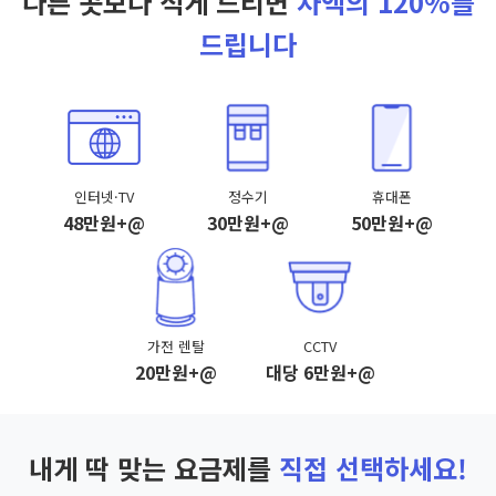
다른 곳보다 적게 드리면
차액의 120%를
드립니다
인터넷·TV
정수기
휴대폰
48만원+@
30만원+@
50만원+@
가전 렌탈
CCTV
20만원+@
대당 6만원+@
내게 딱 맞는 요금제를
직접 선택하세요!