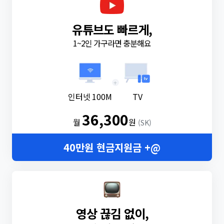
유튜브도 빠르게,
1~2인 가구라면 충분해요
+
인터넷 100M
TV
36,300
월
원
(SK)
40만원 현금지원금 +@
영상 끊김 없이,