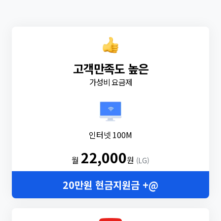
고객만족도 높은
가성비 요금제
인터넷 100M
22,000
월
원
(LG)
20만원 현금지원금 +@