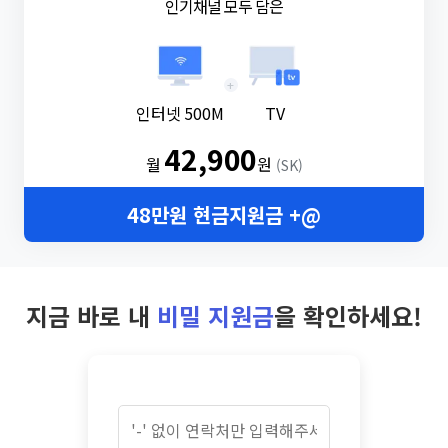
인기채널 모두 담은
+
인터넷 500M
TV
42,900
월
원
(SK)
48만원 현금지원금 +@
지금 바로 내
비밀 지원금
을 확인하세요!