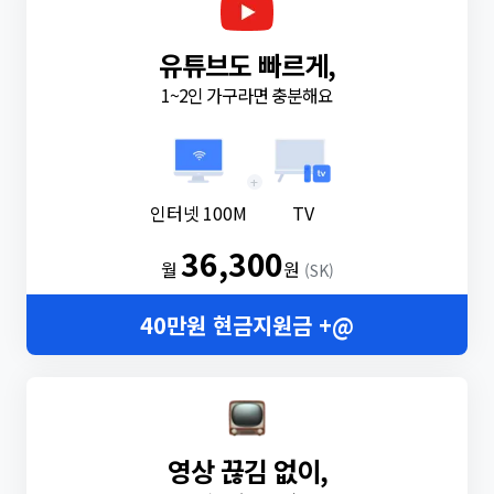
유튜브도 빠르게,
1~2인 가구라면 충분해요
+
인터넷 100M
TV
36,300
월
원
(SK)
40만원 현금지원금 +@
영상 끊김 없이,