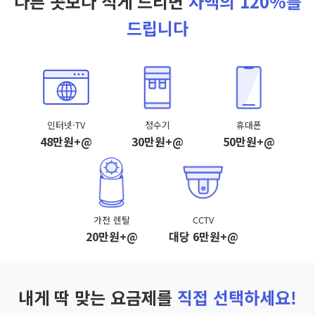
다른 곳보다 적게 드리면
차액의 120%를
드립니다
인터넷·TV
정수기
휴대폰
48만원+@
30만원+@
50만원+@
가전 렌탈
CCTV
20만원+@
대당 6만원+@
내게 딱 맞는 요금제를
직접 선택하세요!