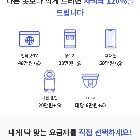
다른 곳보다 적게 드리면
차액의 120%를
드립니다
인터넷·TV
정수기
휴대폰
48만원+@
30만원+@
50만원+@
가전 렌탈
CCTV
20만원+@
대당 6만원+@
내게 딱 맞는 요금제를
직접 선택하세요!