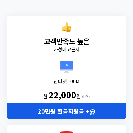
고객만족도 높은
가성비 요금제
인터넷 100M
22,000
월
원
(LG)
20만원 현금지원금 +@