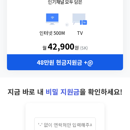
인기채널 모두 담은
+
인터넷 500M
TV
42,900
월
원
(SK)
48만원 현금지원금 +@
지금 바로 내
비밀 지원금
을 확인하세요!