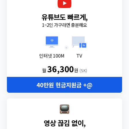
유튜브도 빠르게,
1~2인 가구라면 충분해요
+
인터넷 100M
TV
36,300
월
원
(SK)
40만원 현금지원금 +@
영상 끊김 없이,