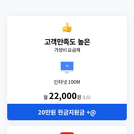
고객만족도 높은
가성비 요금제
인터넷 100M
22,000
월
원
(LG)
20만원 현금지원금 +@