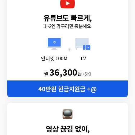
유튜브도 빠르게,
1~2인 가구라면 충분해요
+
인터넷 100M
TV
36,300
월
원
(SK)
40만원 현금지원금 +@
영상 끊김 없이,