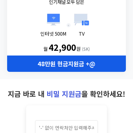
인기채널 모두 담은
+
인터넷 500M
TV
42,900
월
원
(SK)
48만원 현금지원금 +@
지금 바로 내
비밀 지원금
을 확인하세요!