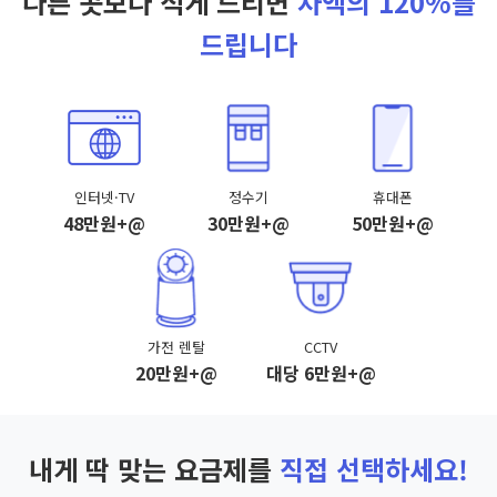
다른 곳보다 적게 드리면
차액의 120%를
드립니다
인터넷·TV
정수기
휴대폰
48만원+@
30만원+@
50만원+@
가전 렌탈
CCTV
20만원+@
대당 6만원+@
내게 딱 맞는 요금제를
직접 선택하세요!