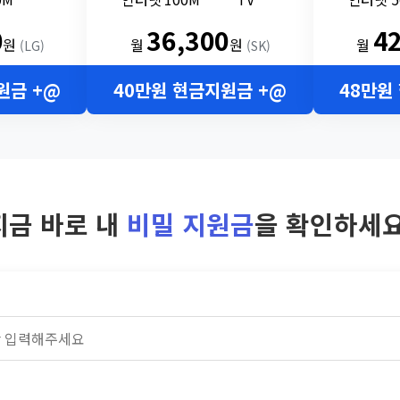
0
36,300
4
원
월
원
월
(LG)
(SK)
원금 +@
40만원 현금지원금 +@
48만원
지금 바로 내
비밀 지원금
을 확인하세요