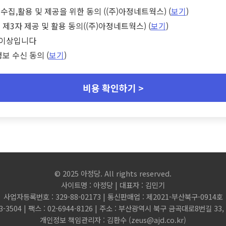
수집,활용 및 제공을 위한 동의 ((주)아정네트웍스) (
보기
)
 제3자 제공 및 활용 동의((주)아정네트웍스) (
보기
)
세 이상입니다
정보 수신 동의 (
보기
)
비용 확인하기 >
© 2025 아정당. All rights reserved.
사이트명 : 아정당 | 대표자 : 김민기
사업자등록번호 : 329-88-02173 | 통신판매업 : 제2021-부산북구-0914호
3-3504 | 팩스 : 02-6944-8126 | 주소 : 부산광역시 북구 금곡대로8번길 3
개인정보 책임관리자 : 김환수 (
zeus@ajd.co.kr
)