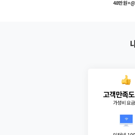
48만원+
고객만족도
가성비 요
인터넷 10