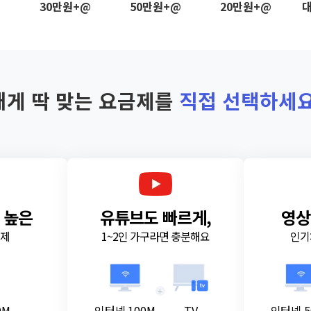
@
30만원+@
50만원+@
20만원+@
대
내게 딱 맞는 요금제를
직접 선택하세요
 높은
유튜브도 빠르게,
영상
금제
1~2인 가구라면 충분해요
인기
+
0M
인터넷 100M
TV
인터넷 5