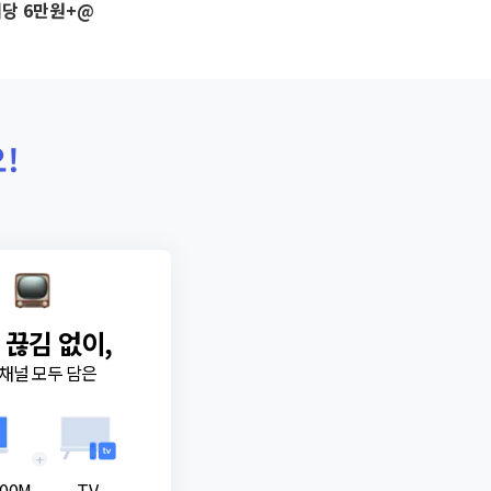
당 6만원+@
!
 끊김 없이,
채널 모두 담은
+
00M
TV