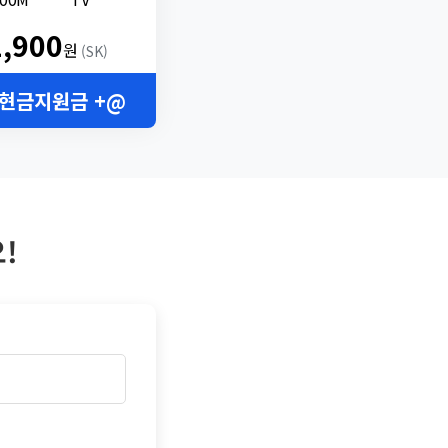
2,900
원
(SK)
 현금지원금 +@
!