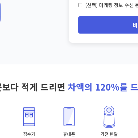
(선택) 마케팅 정보 수신 동
비
곳보다 적게 드리면
차액의 120%를 
정수기
휴대폰
가전 렌탈