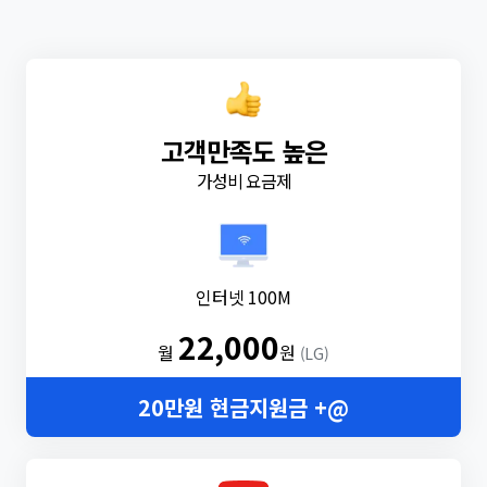
고객만족도 높은
가성비 요금제
인터넷 100M
22,000
월
원
(LG)
20만원 현금지원금 +@