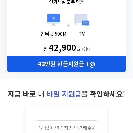
인기채널 모두 담은
+
인터넷 500M
TV
42,900
월
원
(SK)
48만원 현금지원금 +@
지금 바로 내
비밀 지원금
을 확인하세요!