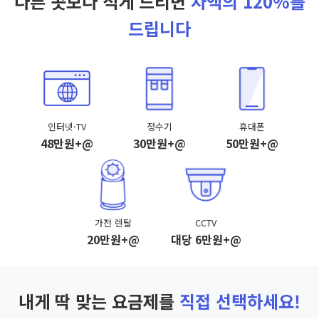
다른 곳보다 적게 드리면
차액의 120%를
드립니다
인터넷·TV
정수기
휴대폰
48만원+@
30만원+@
50만원+@
가전 렌탈
CCTV
20만원+@
대당 6만원+@
내게 딱 맞는 요금제를
직접 선택하세요!