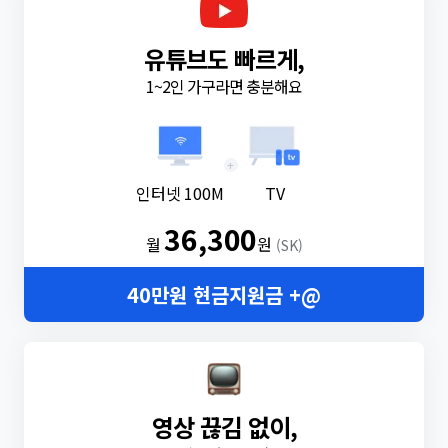
유튜브도 빠르게,
1~2인 가구라면 충분해요
+
인터넷 100M
TV
36,300
월
원
(SK)
40만원 현금지원금 +@
영상 끊김 없이,