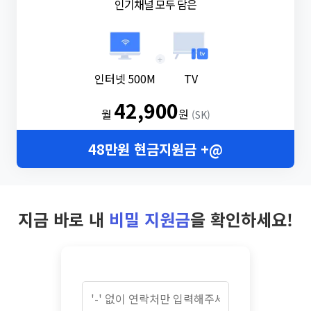
인기채널 모두 담은
+
인터넷 500M
TV
42,900
월
원
(SK)
48만원 현금지원금 +@
지금 바로 내
비밀 지원금
을 확인하세요!