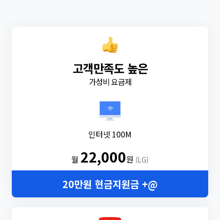
고객만족도 높은
가성비 요금제
인터넷 100M
22,000
월
원
(LG)
20만원 현금지원금 +@