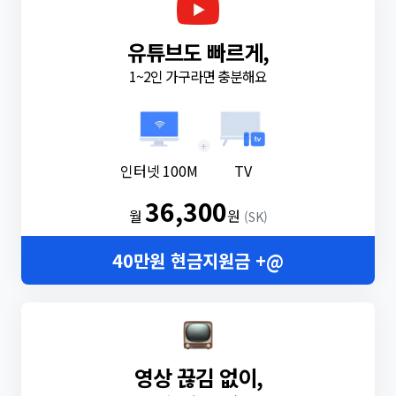
유튜브도 빠르게,
1~2인 가구라면 충분해요
+
인터넷 100M
TV
36,300
월
원
(SK)
40만원 현금지원금 +@
영상 끊김 없이,