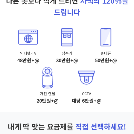
다른 곳보다 적게 드리면
차액의 120%를
드립니다
인터넷·TV
정수기
휴대폰
48만원+@
30만원+@
50만원+@
가전 렌탈
CCTV
20만원+@
대당 6만원+@
내게 딱 맞는 요금제를
직접 선택하세요!