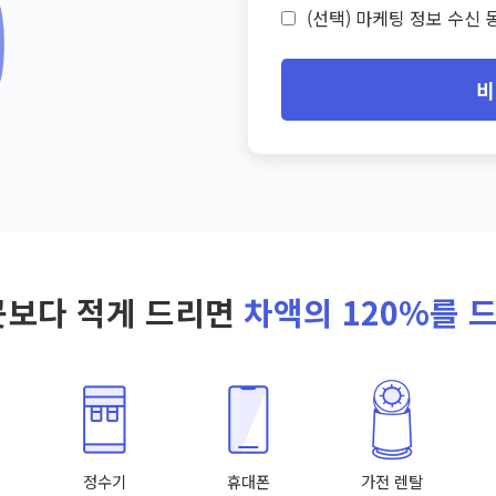
(선택) 마케팅 정보 수신 동
비
곳보다 적게 드리면
차액의 120%를 
정수기
휴대폰
가전 렌탈