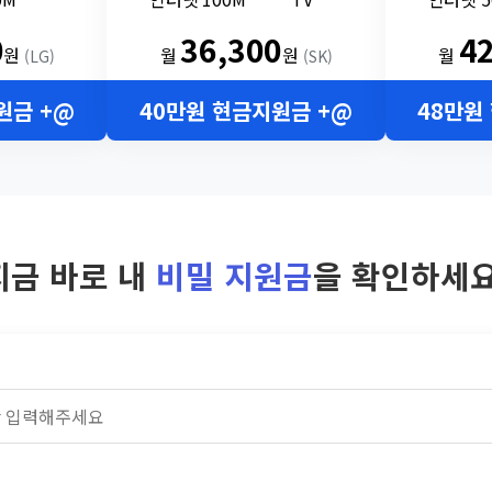
0
36,300
4
원
월
원
월
(LG)
(SK)
원금 +@
40만원 현금지원금 +@
48만원
지금 바로 내
비밀 지원금
을 확인하세요