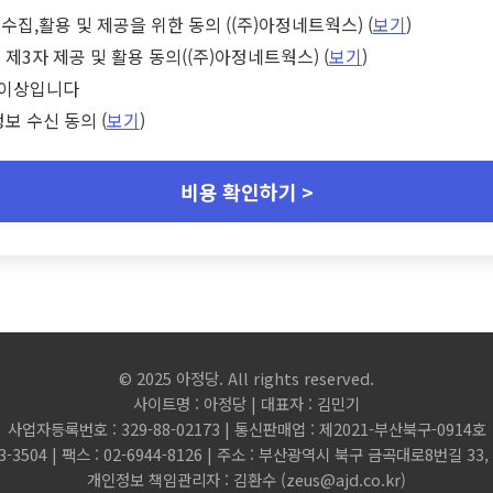
수집,활용 및 제공을 위한 동의 ((주)아정네트웍스) (
보기
)
 제3자 제공 및 활용 동의((주)아정네트웍스) (
보기
)
세 이상입니다
정보 수신 동의 (
보기
)
비용 확인하기 >
© 2025 아정당. All rights reserved.
사이트명 : 아정당 | 대표자 : 김민기
사업자등록번호 : 329-88-02173 | 통신판매업 : 제2021-부산북구-0914호
3-3504 | 팩스 : 02-6944-8126 | 주소 : 부산광역시 북구 금곡대로8번길 3
개인정보 책임관리자 : 김환수 (
zeus@ajd.co.kr
)