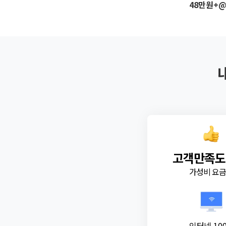
48만원+
고객만족도
가성비 요
인터넷 10