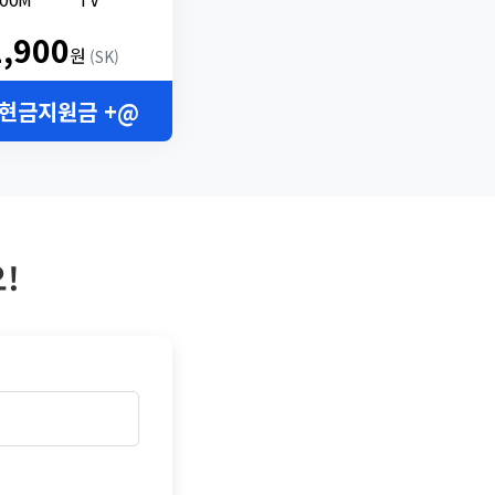
2,900
원
(SK)
 현금지원금 +@
!