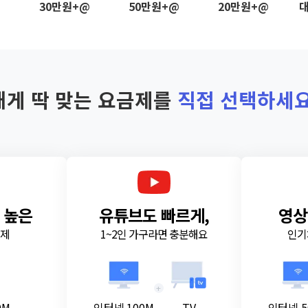
@
30만원+@
50만원+@
20만원+@
대
내게 딱 맞는 요금제를
직접 선택하세요
 높은
유튜브도 빠르게,
영상
금제
1~2인 가구라면 충분해요
인기
+
0M
인터넷 100M
TV
인터넷 5