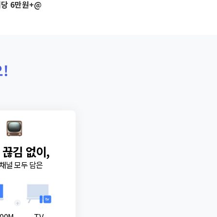
당 6만원+@
!
 끊김 없이,
채널 모두 담은
+
00M
TV