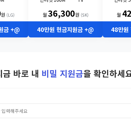
0
36,300
4
원
월
원
월
(LG)
(SK)
원금 +@
40만원 현금지원금 +@
48만원
지금 바로 내
비밀 지원금
을 확인하세요