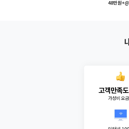
48만원+
고객만족도
가성비 요
인터넷 10