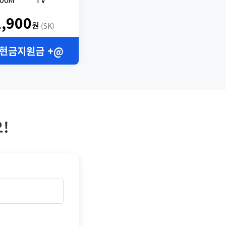
2,900
원
(SK)
 현금지원금 +@
!