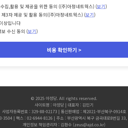
수집,활용 및 제공을 위한 동의 ((주)아정네트웍스) (
보기
)
 제3자 제공 및 활용 동의((주)아정네트웍스) (
보기
)
세 이상입니다
정보 수신 동의 (
보기
)
비용 확인하기 >
© 2025 아정당. All rights reserved.
사이트명 : 아정당 | 대표자 : 김민기
사업자등록번호 : 329-88-02173 | 통신판매업 : 제2021-부산북구-0914호
3-3504 | 팩스 : 02-6944-8126 | 주소 : 부산광역시 북구 금곡대로8번길 3
개인정보 책임관리자 : 김환수 (
zeus@ajd.co.kr
)