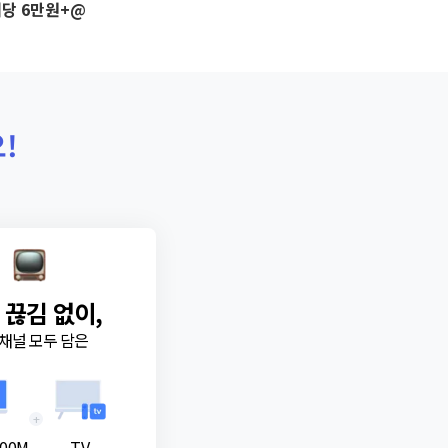
당 6만원+@
!
 끊김 없이,
채널 모두 담은
+
00M
TV