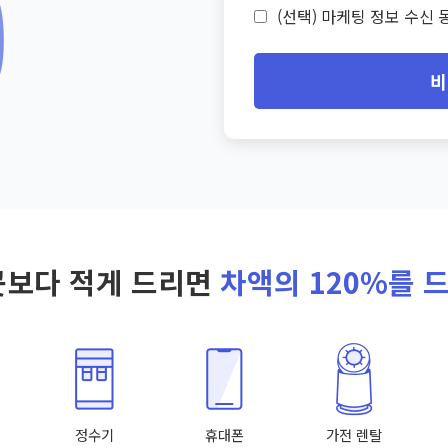
(선택) 마케팅 정보 수신 동
비
곳보다 적게 드리면
차액의 120%를 
정수기
휴대폰
가전 렌탈