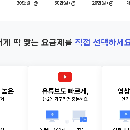
@
30만원+@
50만원+@
20만원+@
대
내게 딱 맞는 요금제를
직접 선택하세요
 높은
유튜브도 빠르게,
영상
금제
1~2인 가구라면 충분해요
인기
+
0M
인터넷 100M
TV
인터넷 5