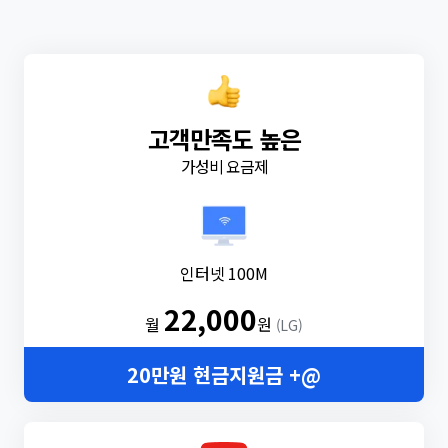
고객만족도 높은
가성비 요금제
인터넷 100M
22,000
월
원
(LG)
20만원 현금지원금 +@