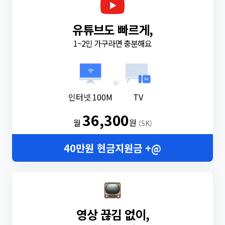
유튜브도 빠르게,
1~2인 가구라면 충분해요
+
인터넷 100M
TV
36,300
월
원
(SK)
40만원 현금지원금 +@
영상 끊김 없이,