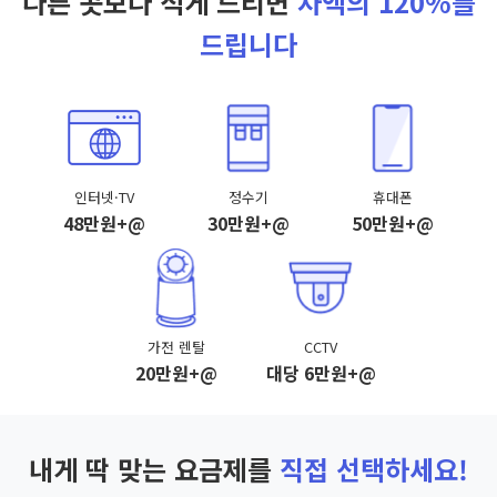
다른 곳보다 적게 드리면
차액의 120%를
드립니다
인터넷·TV
정수기
휴대폰
48만원+@
30만원+@
50만원+@
가전 렌탈
CCTV
20만원+@
대당 6만원+@
내게 딱 맞는 요금제를
직접 선택하세요!