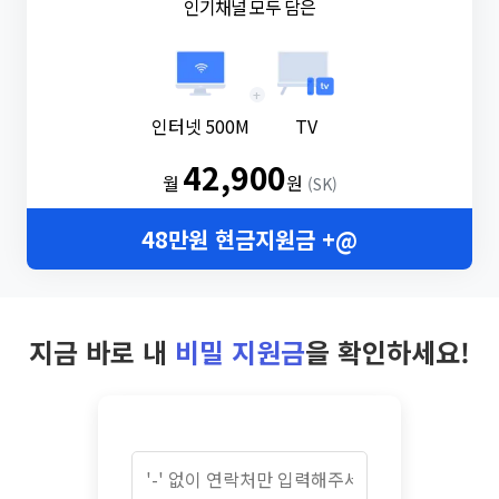
인기채널 모두 담은
+
인터넷 500M
TV
42,900
월
원
(SK)
48만원 현금지원금 +@
지금 바로 내
비밀 지원금
을 확인하세요!