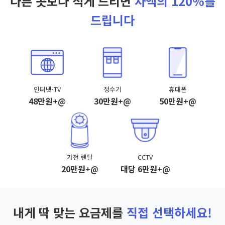
다른 곳보다 적게 드리면
차액의 120%를
드립니다
인터넷·TV
정수기
휴대폰
48만원+@
30만원+@
50만원+@
가전 렌탈
CCTV
20만원+@
대당 6만원+@
내게 딱 맞는 요금제를
직접 선택하세요!