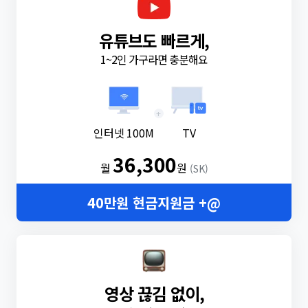
유튜브도 빠르게,
1~2인 가구라면 충분해요
+
인터넷 100M
TV
36,300
월
원
(SK)
40만원 현금지원금 +@
영상 끊김 없이,