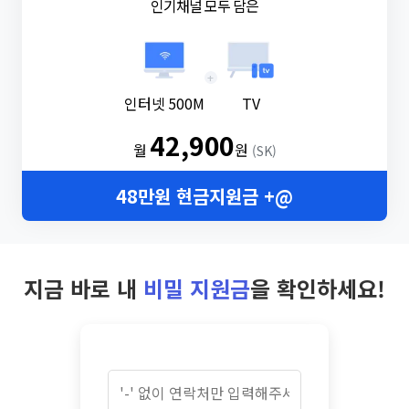
인기채널 모두 담은
+
인터넷 500M
TV
42,900
월
원
(SK)
48만원 현금지원금 +@
지금 바로 내
비밀 지원금
을 확인하세요!