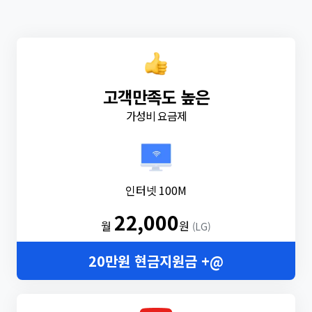
고객만족도 높은
가성비 요금제
인터넷 100M
22,000
월
원
(LG)
20만원 현금지원금 +@