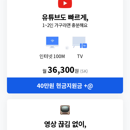
유튜브도 빠르게,
1~2인 가구라면 충분해요
+
인터넷 100M
TV
36,300
월
원
(SK)
40만원 현금지원금 +@
영상 끊김 없이,