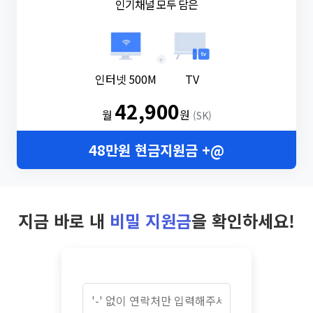
인기채널 모두 담은
+
인터넷 500M
TV
42,900
월
원
(SK)
48만원 현금지원금 +@
지금 바로 내
비밀 지원금
을 확인하세요!