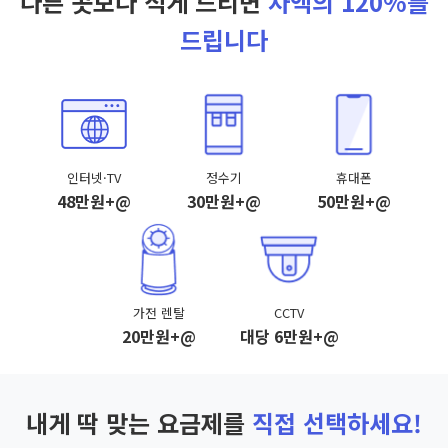
다른 곳보다 적게 드리면
차액의 120%를
드립니다
인터넷·TV
정수기
휴대폰
48만원+@
30만원+@
50만원+@
가전 렌탈
CCTV
20만원+@
대당 6만원+@
내게 딱 맞는 요금제를
직접 선택하세요!