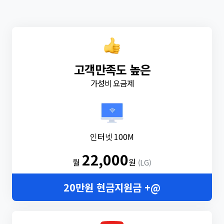
고객만족도 높은
가성비 요금제
인터넷 100M
22,000
월
원
(LG)
20만원 현금지원금 +@