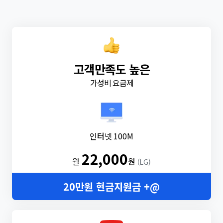
고객만족도 높은
가성비 요금제
인터넷 100M
22,000
월
원
(LG)
20만원 현금지원금 +@