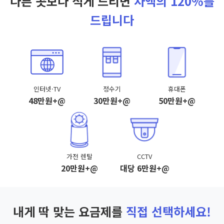
다른 곳보다 적게 드리면
차액의 120%를
드립니다
인터넷·TV
정수기
휴대폰
48만원+@
30만원+@
50만원+@
가전 렌탈
CCTV
20만원+@
대당 6만원+@
내게 딱 맞는 요금제를
직접 선택하세요!