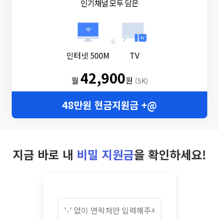
인기채널 모두 담은
+
인터넷 500M
TV
42,900
월
원
(SK)
48만원 현금지원금 +@
지금 바로 내
비밀 지원금
을 확인하세요!