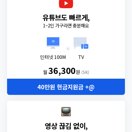
유튜브도 빠르게,
1~2인 가구라면 충분해요
+
인터넷 100M
TV
36,300
월
원
(SK)
40만원 현금지원금 +@
영상 끊김 없이,