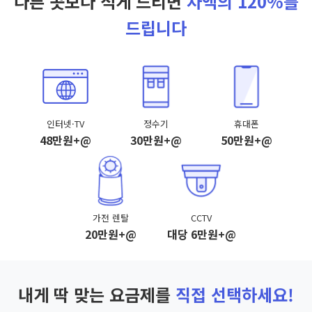
다른 곳보다 적게 드리면
차액의 120%를
드립니다
인터넷·TV
정수기
휴대폰
48만원+@
30만원+@
50만원+@
가전 렌탈
CCTV
20만원+@
대당 6만원+@
내게 딱 맞는 요금제를
직접 선택하세요!