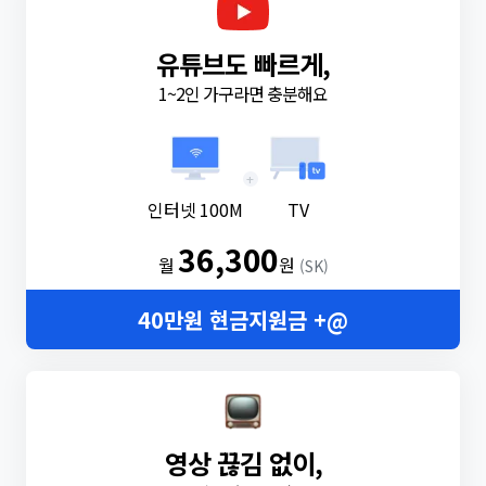
유튜브도 빠르게,
1~2인 가구라면 충분해요
+
인터넷 100M
TV
36,300
월
원
(SK)
40만원 현금지원금 +@
영상 끊김 없이,