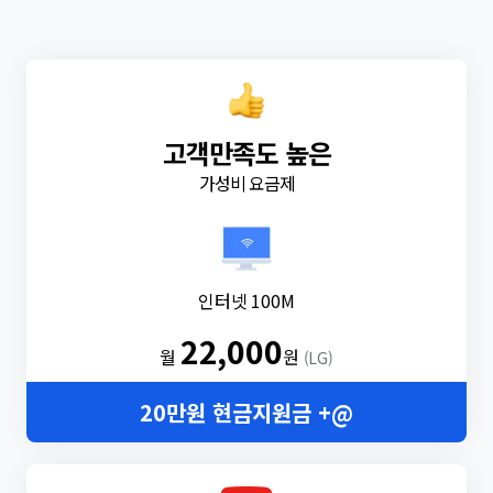
고객만족도 높은
가성비 요금제
인터넷 100M
22,000
월
원
(LG)
20만원 현금지원금 +@