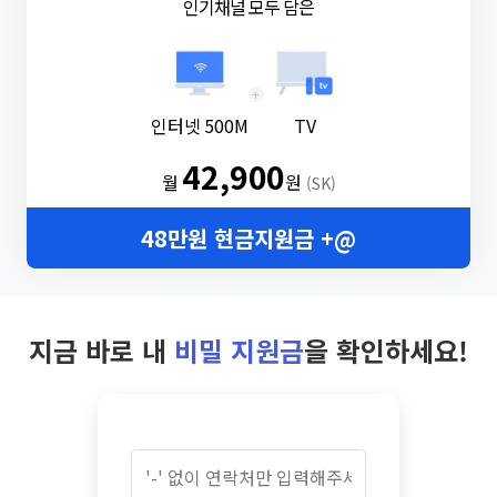
인기채널 모두 담은
+
인터넷 500M
TV
42,900
월
원
(SK)
48만원 현금지원금 +@
지금 바로 내
비밀 지원금
을 확인하세요!