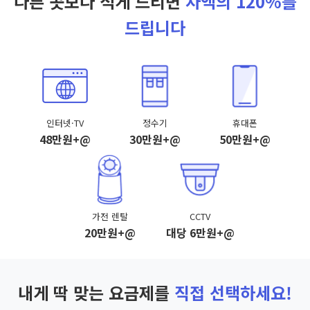
다른 곳보다 적게 드리면
차액의 120%를
드립니다
인터넷·TV
정수기
휴대폰
48만원+@
30만원+@
50만원+@
가전 렌탈
CCTV
20만원+@
대당 6만원+@
내게 딱 맞는 요금제를
직접 선택하세요!