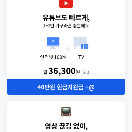
유튜브도 빠르게,
1~2인 가구라면 충분해요
+
인터넷 100M
TV
36,300
월
원
(SK)
40만원 현금지원금 +@
영상 끊김 없이,