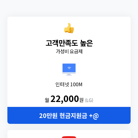
고객만족도 높은
가성비 요금제
인터넷 100M
22,000
월
원
(LG)
20만원 현금지원금 +@