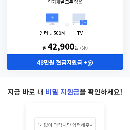
인기채널 모두 담은
+
인터넷 500M
TV
42,900
월
원
(SK)
48만원 현금지원금 +@
지금 바로 내
비밀 지원금
을 확인하세요!