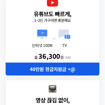
유튜브도 빠르게,
1~2인 가구라면 충분해요
+
인터넷 100M
TV
36,300
월
원
(SK)
40만원 현금지원금 +@
영상 끊김 없이,