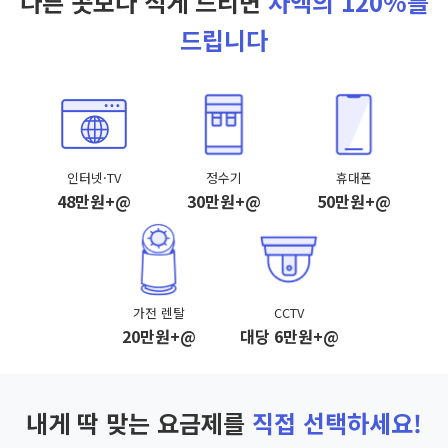
다른 곳보다 적게 드리면
차액의 120%를
드립니다
인터넷·TV
정수기
휴대폰
48만원+@
30만원+@
50만원+@
가전 렌탈
CCTV
20만원+@
대당 6만원+@
내게 딱 맞는 요금제를
직접 선택하세요!