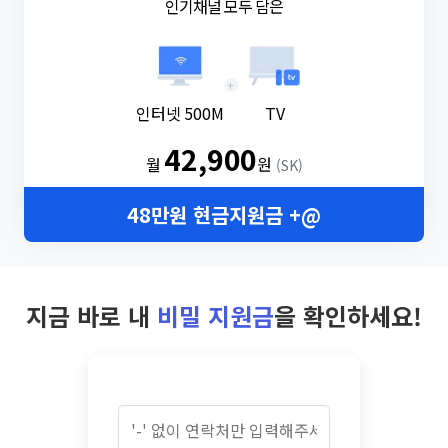
인기채널 모두 담은
+
인터넷 500M
TV
42,900
월
원
(SK)
48만원 현금지원금 +@
지금 바로 내
비밀 지원금
을 확인하세요!