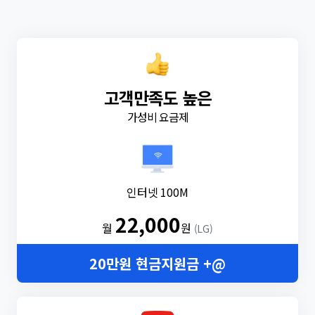
고객만족도 높은
가성비 요금제
인터넷 100M
22,000
월
원
(LG)
20만원 현금지원금 +@