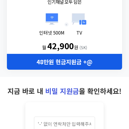
인기채널 모두 담은
+
인터넷 500M
TV
42,900
월
원
(SK)
48만원 현금지원금 +@
지금 바로 내
비밀 지원금
을 확인하세요!