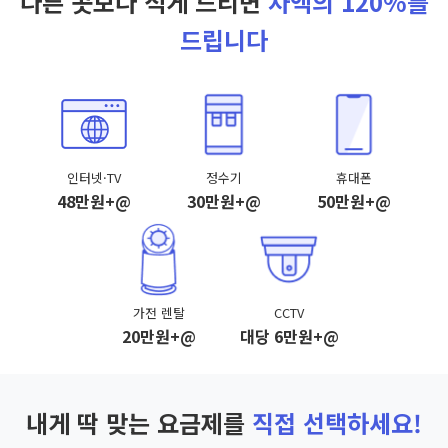
다른 곳보다 적게 드리면
차액의 120%를
드립니다
인터넷·TV
정수기
휴대폰
48만원+@
30만원+@
50만원+@
가전 렌탈
CCTV
20만원+@
대당 6만원+@
내게 딱 맞는 요금제를
직접 선택하세요!