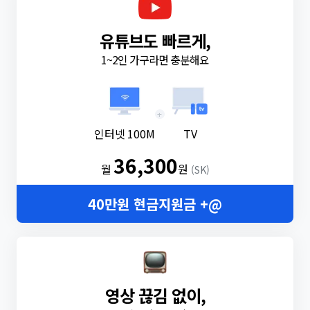
유튜브도 빠르게,
1~2인 가구라면 충분해요
+
인터넷 100M
TV
36,300
월
원
(SK)
40만원 현금지원금 +@
영상 끊김 없이,