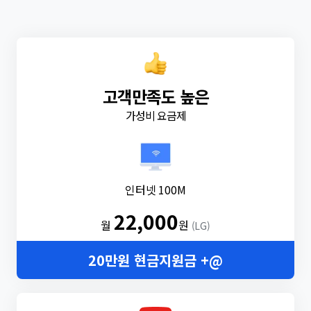
고객만족도 높은
가성비 요금제
인터넷 100M
22,000
월
원
(LG)
20만원 현금지원금 +@