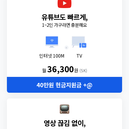
유튜브도 빠르게,
1~2인 가구라면 충분해요
+
인터넷 100M
TV
36,300
월
원
(SK)
40만원 현금지원금 +@
영상 끊김 없이,