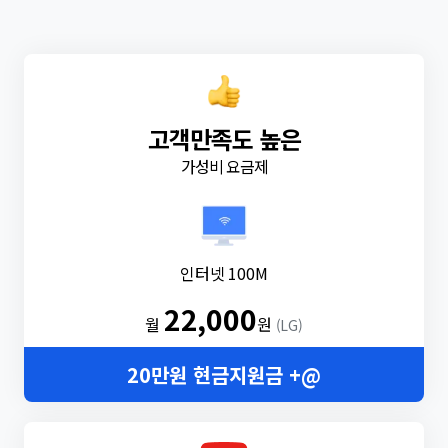
고객만족도 높은
가성비 요금제
인터넷 100M
22,000
월
원
(LG)
20만원 현금지원금 +@