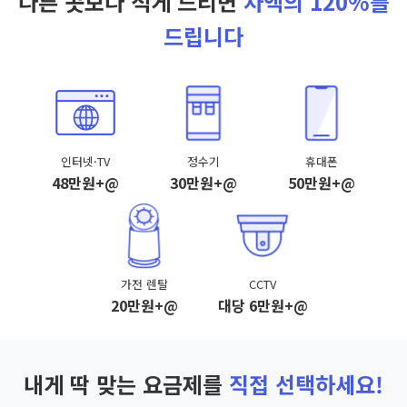
다른 곳보다 적게 드리면
차액의 120%를
드립니다
인터넷·TV
정수기
휴대폰
48만원+@
30만원+@
50만원+@
가전 렌탈
CCTV
20만원+@
대당 6만원+@
내게 딱 맞는 요금제를
직접 선택하세요!