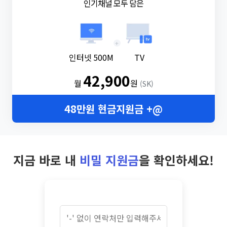
인기채널 모두 담은
+
인터넷 500M
TV
42,900
월
원
(SK)
48만원 현금지원금 +@
지금 바로 내
비밀 지원금
을 확인하세요!