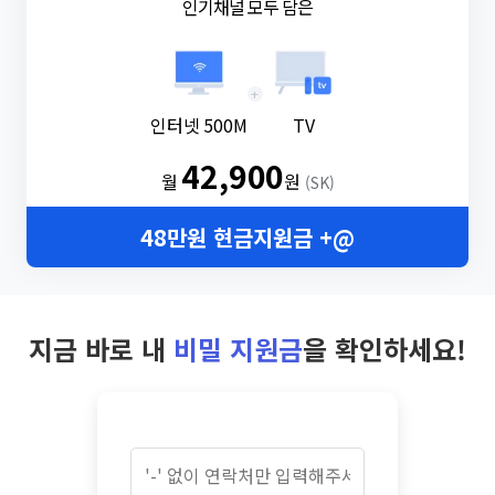
인기채널 모두 담은
+
인터넷 500M
TV
42,900
월
원
(SK)
48만원 현금지원금 +@
지금 바로 내
비밀 지원금
을 확인하세요!