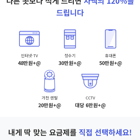
다른 곳보다 적게 드리면
차액의 120%를
드립니다
인터넷·TV
정수기
휴대폰
48만원+@
30만원+@
50만원+@
가전 렌탈
CCTV
20만원+@
대당 6만원+@
내게 딱 맞는 요금제를
직접 선택하세요!