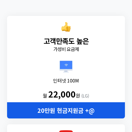
고객만족도 높은
가성비 요금제
인터넷 100M
22,000
월
원
(LG)
20만원 현금지원금 +@