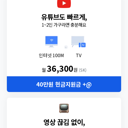
유튜브도 빠르게,
1~2인 가구라면 충분해요
+
인터넷 100M
TV
36,300
월
원
(SK)
40만원 현금지원금 +@
영상 끊김 없이,