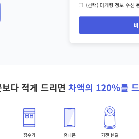
(선택) 마케팅 정보 수신 동
비
곳보다 적게 드리면
차액의 120%를 
정수기
휴대폰
가전 렌탈