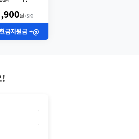
2,900
원
(SK)
 현금지원금 +@
!