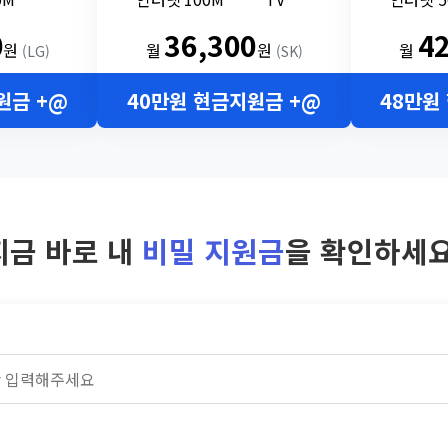
0
36,300
4
원
월
원
월
(LG)
(SK)
원금 +@
40만원 현금지원금 +@
48만원
지금 바로 내
비밀 지원금
을 확인하세요