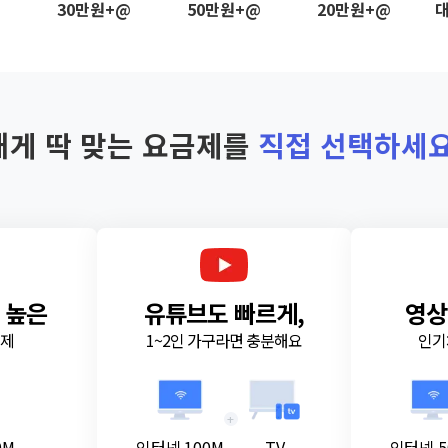
@
30만원+@
50만원+@
20만원+@
대
내게 딱 맞는 요금제를
직접 선택하세요
 높은
유튜브도 빠르게,
영상
금제
1~2인 가구라면 충분해요
인기
+
0M
인터넷 100M
TV
인터넷 5