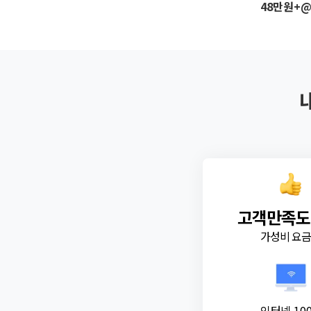
48만원+
고객만족도
가성비 요
인터넷 10