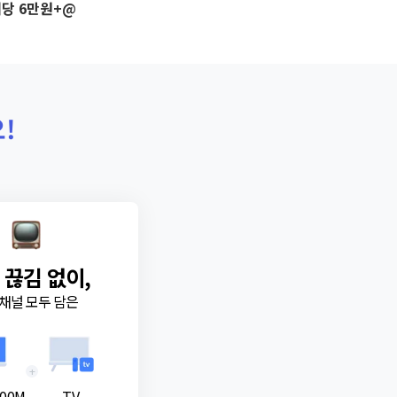
당 6만원+@
!
 끊김 없이,
채널 모두 담은
+
00M
TV