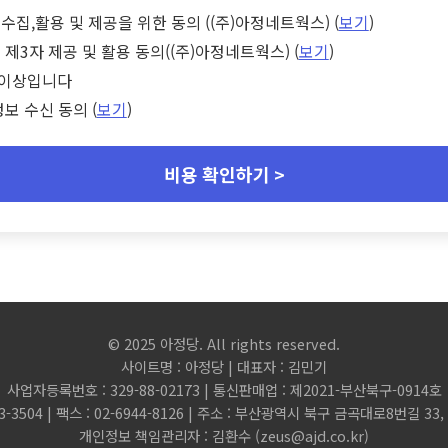
수집,활용 및 제공을 위한 동의 ((주)아정네트웍스) (
보기
)
 제3자 제공 및 활용 동의((주)아정네트웍스) (
보기
)
세 이상입니다
정보 수신 동의 (
보기
)
비용 확인하기 >
© 2025 아정당. All rights reserved.
사이트명 : 아정당 | 대표자 : 김민기
사업자등록번호 : 329-88-02173 | 통신판매업 : 제2021-부산북구-0914호
3-3504 | 팩스 : 02-6944-8126 | 주소 : 부산광역시 북구 금곡대로8번길 3
개인정보 책임관리자 : 김환수 (
zeus@ajd.co.kr
)