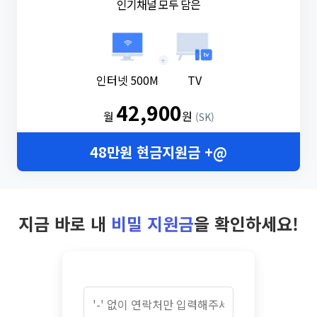
인기채널 모두 담은
+
인터넷 500M
TV
42,900
월
원
(SK)
48만원 현금지원금 +@
지금 바로 내
비밀 지원금
을 확인하세요!