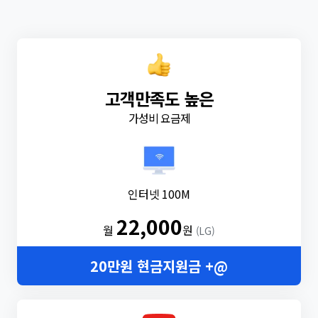
고객만족도 높은
가성비 요금제
인터넷 100M
22,000
월
원
(LG)
20만원 현금지원금 +@