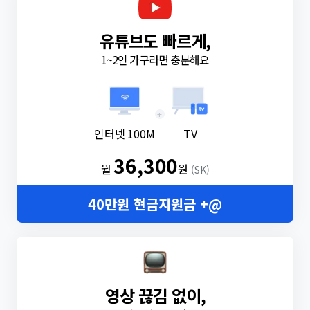
유튜브도 빠르게,
1~2인 가구라면 충분해요
+
인터넷 100M
TV
36,300
월
원
(SK)
40만원 현금지원금 +@
영상 끊김 없이,