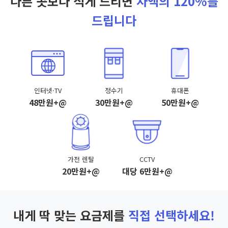
다른 곳보다 적게 드리면
차액의 120%를
드립니다
인터넷·TV
정수기
휴대폰
48만원+@
30만원+@
50만원+@
가전 렌탈
CCTV
20만원+@
대당 6만원+@
내게 딱 맞는 요금제를
직접 선택하세요!