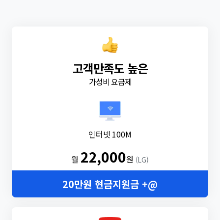
고객만족도 높은
가성비 요금제
인터넷 100M
22,000
월
원
(LG)
20만원 현금지원금 +@