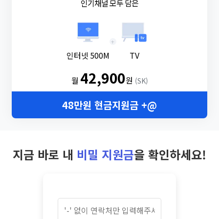
인기채널 모두 담은
+
인터넷 500M
TV
42,900
월
원
(SK)
48만원 현금지원금 +@
지금 바로 내
비밀 지원금
을 확인하세요!