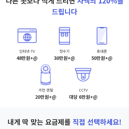
다른 곳보다 적게 드리면
차액의 120%를
드립니다
인터넷·TV
정수기
휴대폰
48만원+@
30만원+@
50만원+@
가전 렌탈
CCTV
20만원+@
대당 6만원+@
내게 딱 맞는 요금제를
직접 선택하세요!