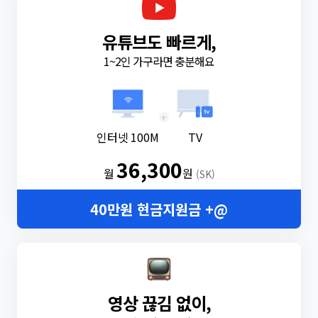
유튜브도 빠르게,
1~2인 가구라면 충분해요
+
인터넷 100M
TV
36,300
월
원
(SK)
40만원 현금지원금 +@
영상 끊김 없이,