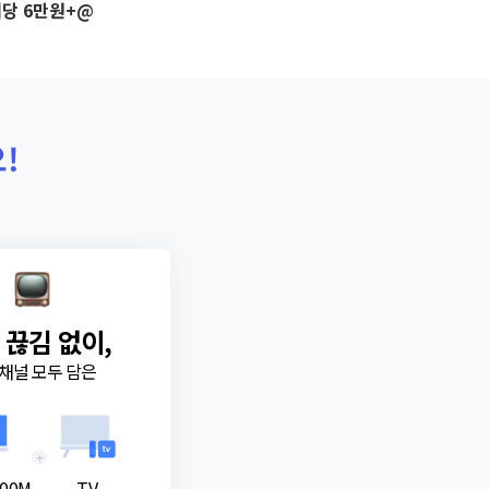
당 6만원+@
!
 끊김 없이,
채널 모두 담은
+
00M
TV