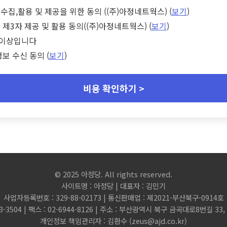
수집,활용 및 제공을 위한 동의 ((주)아정네트웍스) (
보기
)
 제3자 제공 및 활용 동의((주)아정네트웍스) (
보기
)
세 이상입니다
정보 수신 동의 (
보기
)
비용 확인하기 >
© 2025 아정당. All rights reserved.
사이트명 : 아정당 | 대표자 : 김민기
사업자등록번호 : 329-88-02173 | 통신판매업 : 제2021-부산북구-0914호
3-3504 | 팩스 : 02-6944-8126 | 주소 : 부산광역시 북구 금곡대로8번길 3
개인정보 책임관리자 : 김환수 (
zeus@ajd.co.kr
)