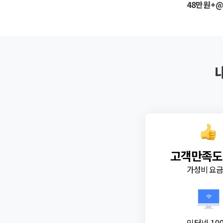
48만원+
고객만족도
가성비 요
인터넷 10