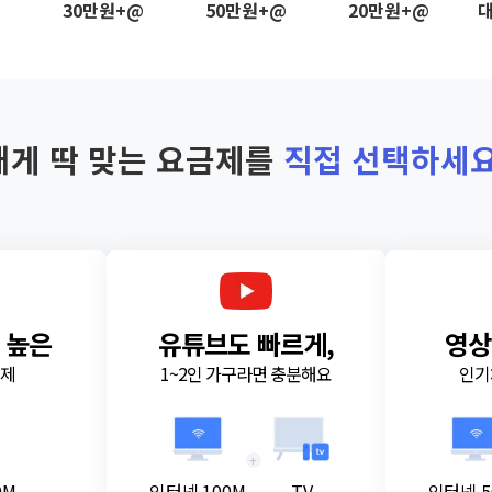
@
30만원+@
50만원+@
20만원+@
대
내게 딱 맞는 요금제를
직접 선택하세요
 높은
유튜브도 빠르게,
영상
금제
1~2인 가구라면 충분해요
인기
+
0M
인터넷 100M
TV
인터넷 5