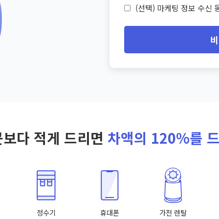
(선택) 마케팅 정보 수신 동
비
곳보다 적게 드리면
차액의 120%를 
정수기
휴대폰
가전 렌탈