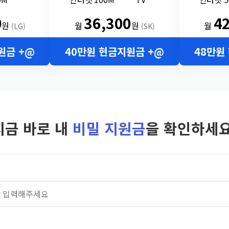
0
36,300
4
원
월
원
월
(LG)
(SK)
원금 +@
40만원 현금지원금 +@
48만원
지금 바로 내
비밀 지원금
을 확인하세요