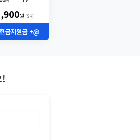
2,900
원
(SK)
 현금지원금 +@
!