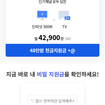
인기채널 모두 담은
+
인터넷 500M
TV
42,900
월
원
(SK)
48만원 현금지원금 +@
지금 바로 내
비밀 지원금
을 확인하세요!