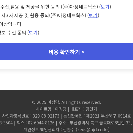
수집,활용 및 제공을 위한 동의 ((주)아정네트웍스) (
보기
)
 제3자 제공 및 활용 동의((주)아정네트웍스) (
보기
)
세 이상입니다
정보 수신 동의 (
보기
)
비용 확인하기 >
© 2025 아정당. All rights reserved.
사이트명 : 아정당 | 대표자 : 김민기
사업자등록번호 : 329-88-02173 | 통신판매업 : 제2021-부산북구-0914호
3-3504 | 팩스 : 02-6944-8126 | 주소 : 부산광역시 북구 금곡대로8번길 3
개인정보 책임관리자 : 김환수 (
zeus@ajd.co.kr
)