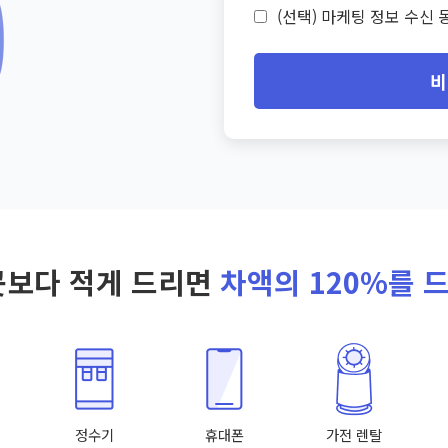
(선택) 마케팅 정보 수신 동
비
곳보다 적게 드리면
차액의 120%를 
정수기
휴대폰
가전 렌탈