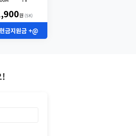
2,900
원
(SK)
 현금지원금 +@
!