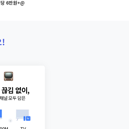
당 6만원+@
!
 끊김 없이,
채널 모두 담은
+
00M
TV