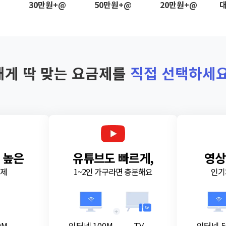
@
30만원+@
50만원+@
20만원+@
대
내게 딱 맞는 요금제를
직접 선택하세요
 높은
유튜브도 빠르게,
영상
금제
1~2인 가구라면 충분해요
인기
+
0M
인터넷 100M
TV
인터넷 5