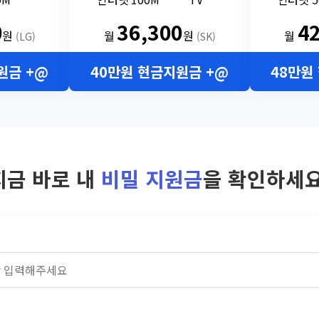
0
36,300
4
원
월
원
월
(LG)
(SK)
원금 +@
40만원 현금지원금 +@
48만원
지금 바로 내
비밀 지원금
을 확인하세요