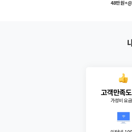
48만원+
고객만족도
가성비 요
인터넷 10