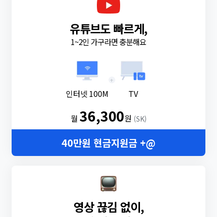
유튜브도 빠르게,
1~2인 가구라면 충분해요
+
인터넷 100M
TV
36,300
월
원
(SK)
40만원 현금지원금 +@
영상 끊김 없이,