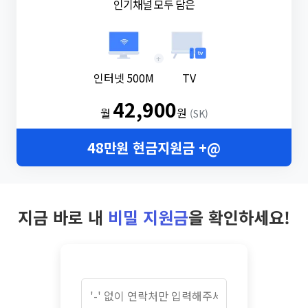
인기채널 모두 담은
+
인터넷 500M
TV
42,900
월
원
(SK)
48만원 현금지원금 +@
지금 바로 내
비밀 지원금
을 확인하세요!