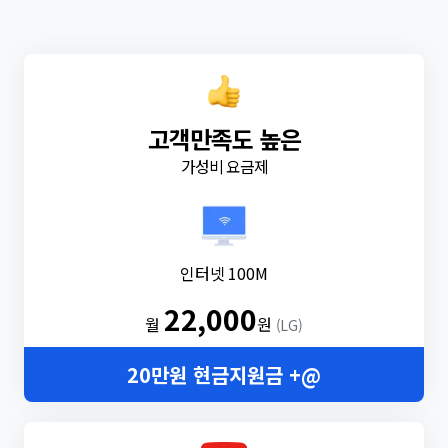
고객만족도 높은
가성비 요금제
인터넷 100M
22,000
월
원
(LG)
20만원 현금지원금 +@