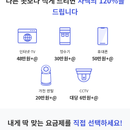
다른 곳보다 적게 드리면
차액의 120%를
드립니다
인터넷·TV
정수기
휴대폰
48만원+@
30만원+@
50만원+@
가전 렌탈
CCTV
20만원+@
대당 6만원+@
내게 딱 맞는 요금제를
직접 선택하세요!