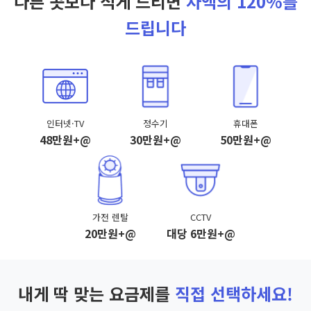
다른 곳보다 적게 드리면
차액의 120%를
드립니다
인터넷·TV
정수기
휴대폰
48만원+@
30만원+@
50만원+@
가전 렌탈
CCTV
20만원+@
대당 6만원+@
내게 딱 맞는 요금제를
직접 선택하세요!