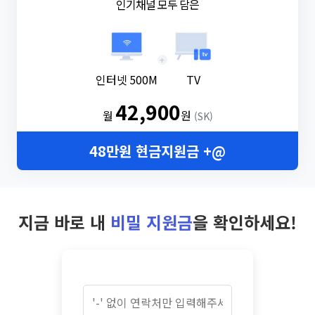
인기채널 모두 담은
+
인터넷 500M
TV
42,900
월
원
(SK)
48만원 현금지원금 +@
지금 바로 내
비밀 지원금
을 확인하세요!