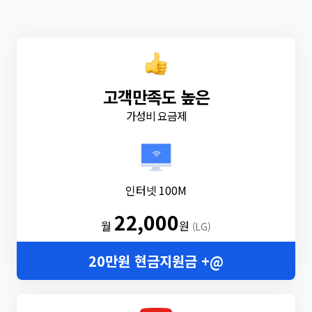
고객만족도 높은
가성비 요금제
인터넷 100M
22,000
월
원
(LG)
20만원 현금지원금 +@