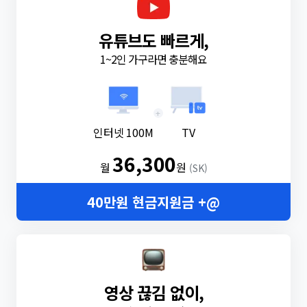
유튜브도 빠르게,
1~2인 가구라면 충분해요
+
인터넷 100M
TV
36,300
월
원
(SK)
40만원 현금지원금 +@
영상 끊김 없이,