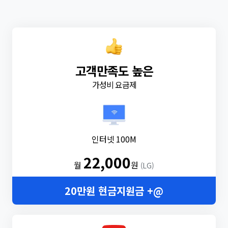
고객만족도 높은
가성비 요금제
인터넷 100M
22,000
월
원
(LG)
20만원 현금지원금 +@