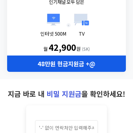
인기채널 모두 담은
+
인터넷 500M
TV
42,900
월
원
(SK)
48만원 현금지원금 +@
지금 바로 내
비밀 지원금
을 확인하세요!