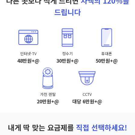
다른 곳보다 적게 드리면
차액의 120%를
드립니다
인터넷·TV
정수기
휴대폰
48만원+@
30만원+@
50만원+@
가전 렌탈
CCTV
20만원+@
대당 6만원+@
내게 딱 맞는 요금제를
직접 선택하세요!