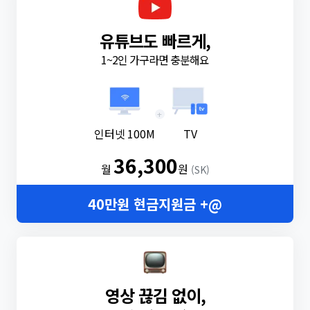
유튜브도 빠르게,
1~2인 가구라면 충분해요
+
인터넷 100M
TV
36,300
월
원
(SK)
40만원 현금지원금 +@
영상 끊김 없이,