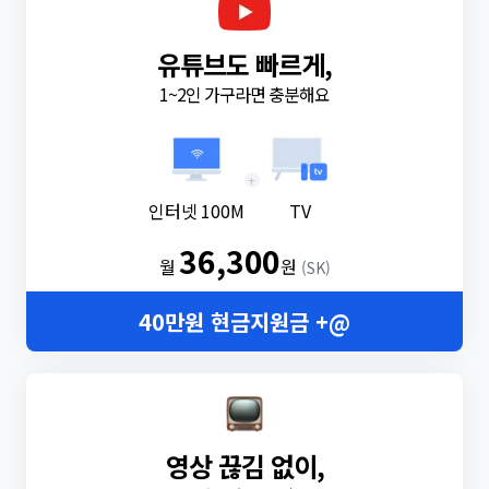
유튜브도 빠르게,
1~2인 가구라면 충분해요
+
인터넷 100M
TV
36,300
월
원
(SK)
40만원 현금지원금 +@
영상 끊김 없이,