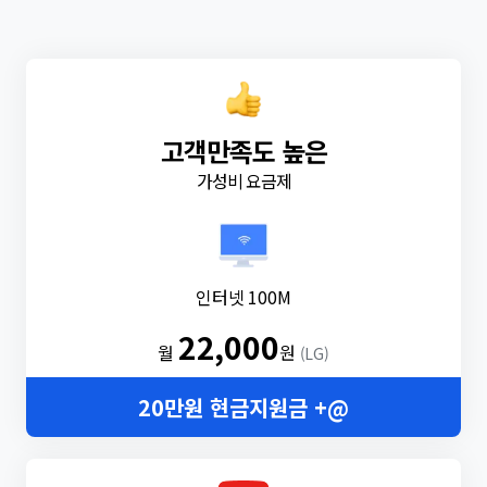
고객만족도 높은
가성비 요금제
인터넷 100M
22,000
월
원
(LG)
20만원 현금지원금 +@