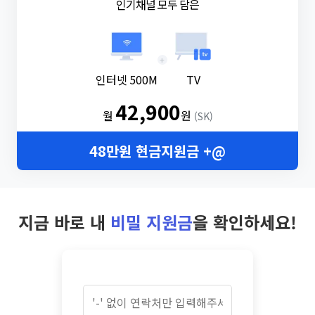
인기채널 모두 담은
+
인터넷 500M
TV
42,900
월
원
(SK)
48만원 현금지원금 +@
지금 바로 내
비밀 지원금
을 확인하세요!