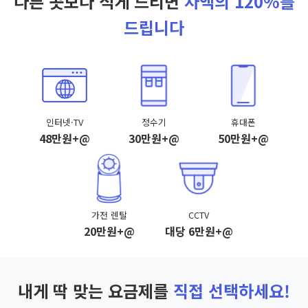
다른 곳보다 적게 드리면
차액의 120%를
드립니다
인터넷·TV
정수기
휴대폰
48만원+@
30만원+@
50만원+@
가전 렌탈
CCTV
20만원+@
대당 6만원+@
내게 딱 맞는 요금제를
직접 선택하세요!