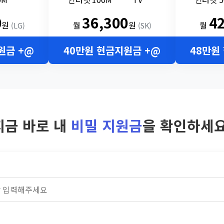
0
36,300
4
원
월
원
월
(LG)
(SK)
원금 +@
40만원 현금지원금 +@
48만원
지금 바로 내
비밀 지원금
을 확인하세요