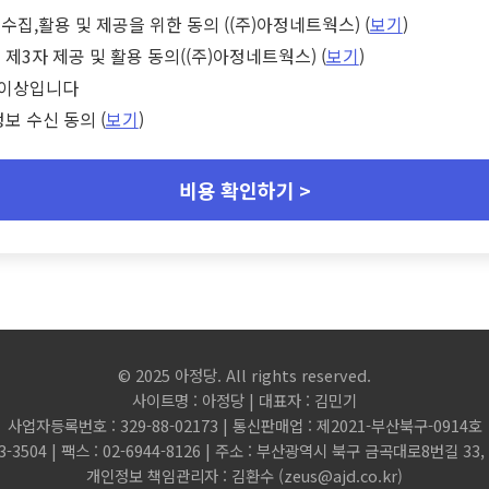
수집,활용 및 제공을 위한 동의 ((주)아정네트웍스) (
보기
)
 제3자 제공 및 활용 동의((주)아정네트웍스) (
보기
)
세 이상입니다
정보 수신 동의 (
보기
)
비용 확인하기 >
© 2025 아정당. All rights reserved.
사이트명 : 아정당 | 대표자 : 김민기
사업자등록번호 : 329-88-02173 | 통신판매업 : 제2021-부산북구-0914호
3-3504 | 팩스 : 02-6944-8126 | 주소 : 부산광역시 북구 금곡대로8번길 3
개인정보 책임관리자 : 김환수 (
zeus@ajd.co.kr
)