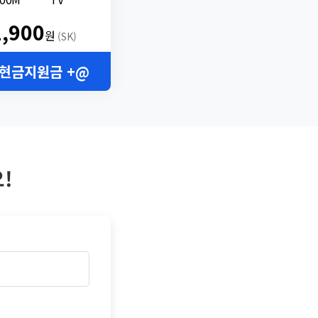
2,900
원
(SK)
 현금지원금 +@
!