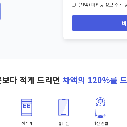
(선택) 마케팅 정보 수신 동
비
곳보다 적게 드리면
차액의 120%를 
정수기
휴대폰
가전 렌탈