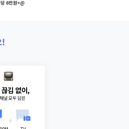
당 6만원+@
!
 끊김 없이,
채널 모두 담은
+
00M
TV