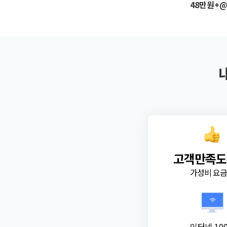
48만원+
고객만족도
가성비 요
인터넷 10