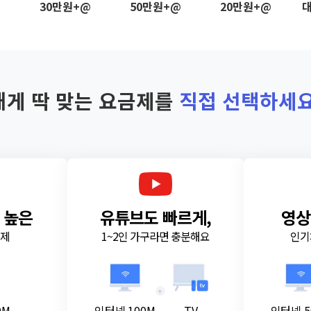
@
30만원+@
50만원+@
20만원+@
대
내게 딱 맞는 요금제를
직접 선택하세요
 높은
유튜브도 빠르게,
영상
금제
1~2인 가구라면 충분해요
인기
+
0M
인터넷 100M
TV
인터넷 5