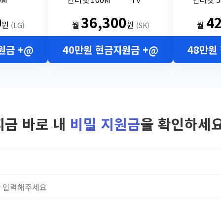
0
36,300
4
원
월
원
월
(LG)
(SK)
원금 +@
40만원 현금지원금 +@
48만원
지금 바로 내
비밀 지원금
을 확인하세요