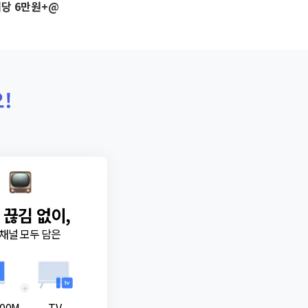
당 6만원+@
!
 끊김 없이,
채널 모두 담은
+
00M
TV