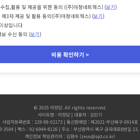
수집,활용 및 제공을 위한 동의 ((주)아정네트웍스) (
보기
)
 제3자 제공 및 활용 동의((주)아정네트웍스) (
보기
)
세 이상입니다
정보 수신 동의 (
보기
)
비용 확인하기 >
© 2025 아정당. All rights reserved.
사이트명 : 아정당 | 대표자 : 김민기
사업자등록번호 : 329-88-02173 | 통신판매업 : 제2021-부산북구-0914호
3-3504 | 팩스 : 02-6944-8126 | 주소 : 부산광역시 북구 금곡대로8번길 3
개인정보 책임관리자 : 김환수 (
zeus@ajd.co.kr
)