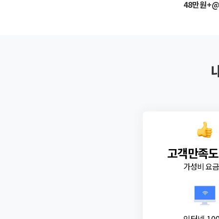
48만원+
고객만족도
가성비 요
인터넷 10