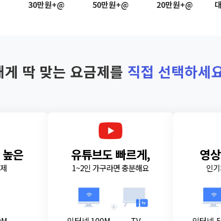
@
30만원+@
50만원+@
20만원+@
대
내게 딱 맞는 요금제를
직접 선택하세요
 높은
유튜브도 빠르게,
영상
금제
1~2인 가구라면 충분해요
인기
+
0M
인터넷 100M
TV
인터넷 5