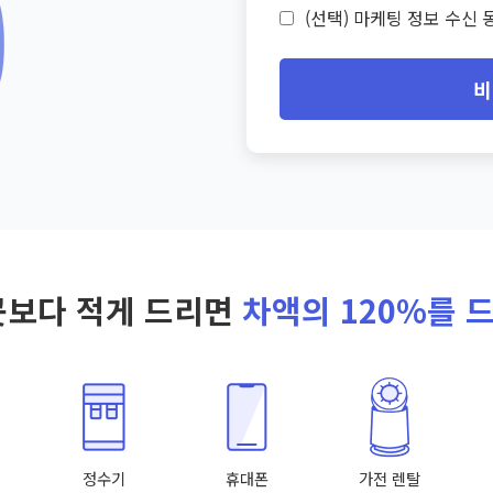
(선택) 마케팅 정보 수신 동
비
곳보다 적게 드리면
차액의 120%를 
정수기
휴대폰
가전 렌탈