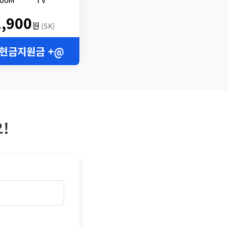
2,900
원
(SK)
 현금지원금 +@
!