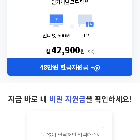
인기채널 모두 담은
+
인터넷 500M
TV
42,900
월
원
(SK)
48만원 현금지원금 +@
지금 바로 내
비밀 지원금
을 확인하세요!