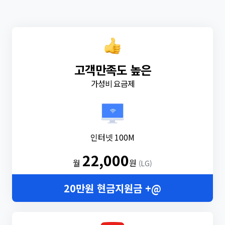
고객만족도 높은
가성비 요금제
인터넷 100M
22,000
월
원
(LG)
20만원 현금지원금 +@