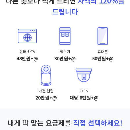
다른 곳보다 적게 드리면
차액의 120%를
드립니다
인터넷·TV
정수기
휴대폰
48만원+@
30만원+@
50만원+@
가전 렌탈
CCTV
20만원+@
대당 6만원+@
내게 딱 맞는 요금제를
직접 선택하세요!