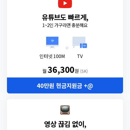
유튜브도 빠르게,
1~2인 가구라면 충분해요
+
인터넷 100M
TV
36,300
월
원
(SK)
40만원 현금지원금 +@
영상 끊김 없이,