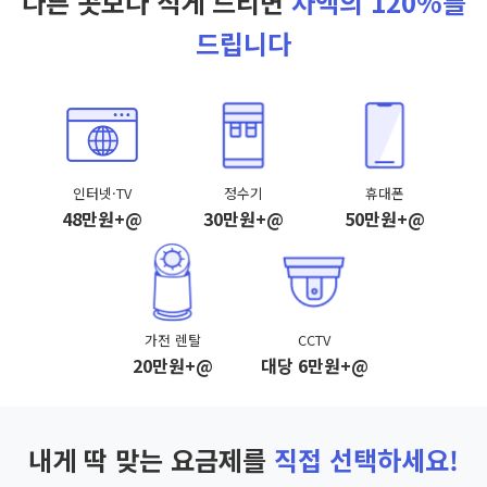
다른 곳보다 적게 드리면
차액의 120%를
드립니다
인터넷·TV
정수기
휴대폰
48만원+@
30만원+@
50만원+@
가전 렌탈
CCTV
20만원+@
대당 6만원+@
내게 딱 맞는 요금제를
직접 선택하세요!