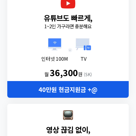
유튜브도 빠르게,
1~2인 가구라면 충분해요
+
인터넷 100M
TV
36,300
월
원
(SK)
40만원 현금지원금 +@
영상 끊김 없이,