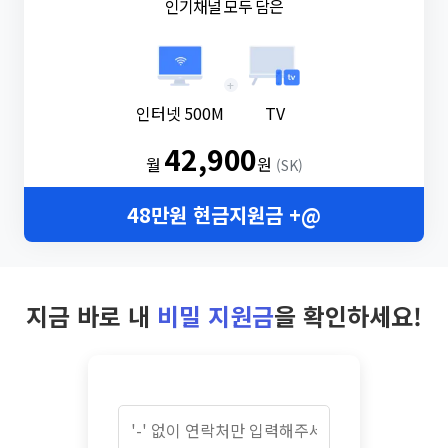
인기채널 모두 담은
+
인터넷 500M
TV
42,900
월
원
(SK)
48만원 현금지원금 +@
지금 바로 내
비밀 지원금
을 확인하세요!