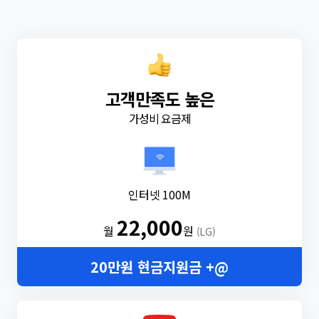
고객만족도 높은
가성비 요금제
인터넷 100M
22,000
월
원
(LG)
20만원 현금지원금 +@