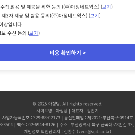
수집,활용 및 제공을 위한 동의 ((주)아정네트웍스) (
보기
)
 제3자 제공 및 활용 동의((주)아정네트웍스) (
보기
)
세 이상입니다
정보 수신 동의 (
보기
)
비용 확인하기 >
© 2025 아정당. All rights reserved.
사이트명 : 아정당 | 대표자 : 김민기
사업자등록번호 : 329-88-02173 | 통신판매업 : 제2021-부산북구-0914호
3-3504 | 팩스 : 02-6944-8126 | 주소 : 부산광역시 북구 금곡대로8번길 3
개인정보 책임관리자 : 김환수 (
zeus@ajd.co.kr
)