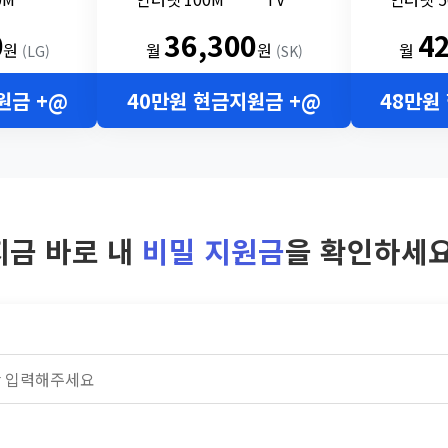
0
36,300
4
원
월
원
월
(LG)
(SK)
원금 +@
40만원 현금지원금 +@
48만원
지금 바로 내
비밀 지원금
을 확인하세요