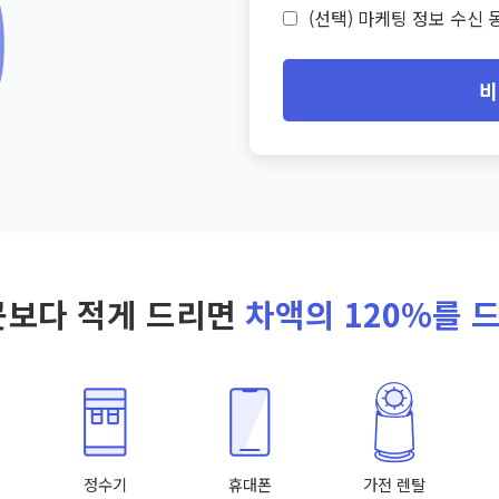
(선택) 마케팅 정보 수신 동
비
곳보다 적게 드리면
차액의 120%를 
정수기
휴대폰
가전 렌탈