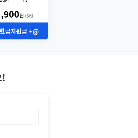
2,900
원
(SK)
 현금지원금 +@
!