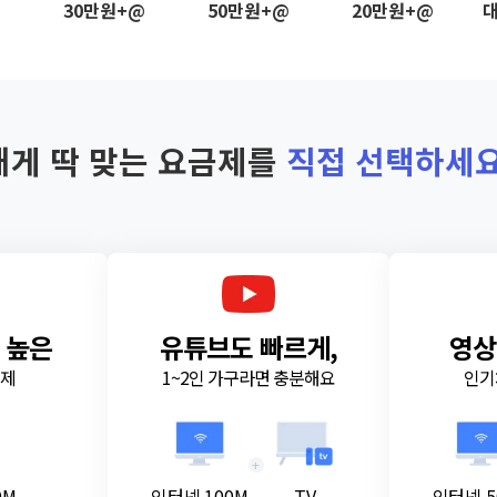
@
30만원+@
50만원+@
20만원+@
대
내게 딱 맞는 요금제를
직접 선택하세요
 높은
유튜브도 빠르게,
영상
금제
1~2인 가구라면 충분해요
인기
+
0M
인터넷 100M
TV
인터넷 5