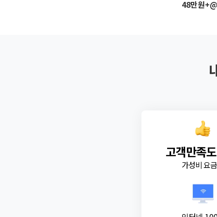
48만원+
고객만족도
가성비 요
인터넷 10