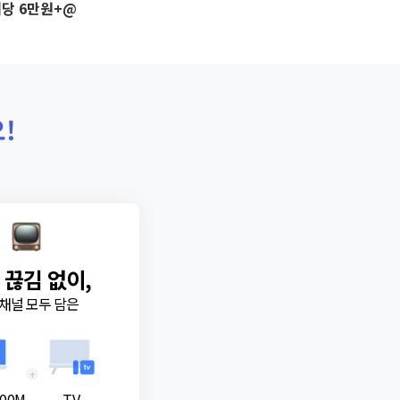
당 6만원+@
!
 끊김 없이,
채널 모두 담은
+
00M
TV