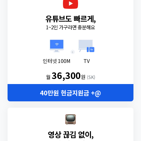
유튜브도 빠르게,
1~2인 가구라면 충분해요
+
인터넷 100M
TV
36,300
월
원
(SK)
40만원 현금지원금 +@
영상 끊김 없이,