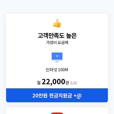
고객만족도 높은
가성비 요금제
인터넷 100M
22,000
월
원
(LG)
20만원 현금지원금 +@