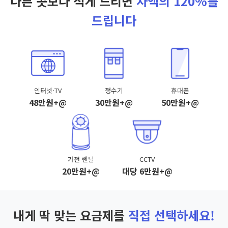
다른 곳보다 적게 드리면
차액의 120%를
드립니다
인터넷·TV
정수기
휴대폰
48만원+@
30만원+@
50만원+@
가전 렌탈
CCTV
20만원+@
대당 6만원+@
내게 딱 맞는 요금제를
직접 선택하세요!