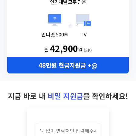
인기채널 모두 담은
+
인터넷 500M
TV
42,900
월
원
(SK)
48만원 현금지원금 +@
지금 바로 내
비밀 지원금
을 확인하세요!