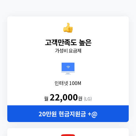
고객만족도 높은
가성비 요금제
인터넷 100M
22,000
월
원
(LG)
20만원 현금지원금 +@