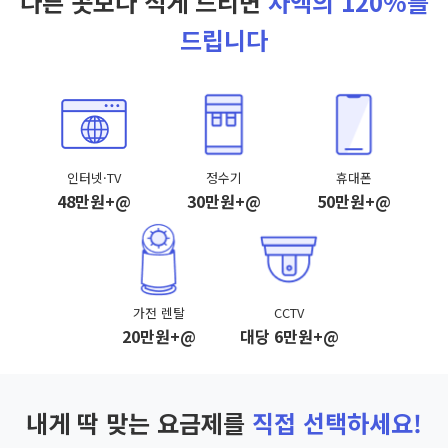
다른 곳보다 적게 드리면
차액의 120%를
드립니다
인터넷·TV
정수기
휴대폰
48만원+@
30만원+@
50만원+@
가전 렌탈
CCTV
20만원+@
대당 6만원+@
내게 딱 맞는 요금제를
직접 선택하세요!