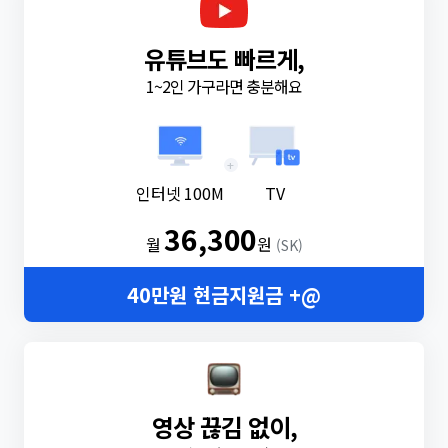
유튜브도 빠르게,
1~2인 가구라면 충분해요
+
인터넷 100M
TV
36,300
월
원
(SK)
40만원 현금지원금 +@
영상 끊김 없이,