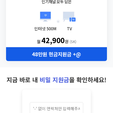
인기채널 모두 담은
+
인터넷 500M
TV
42,900
월
원
(SK)
48만원 현금지원금 +@
지금 바로 내
비밀 지원금
을 확인하세요!