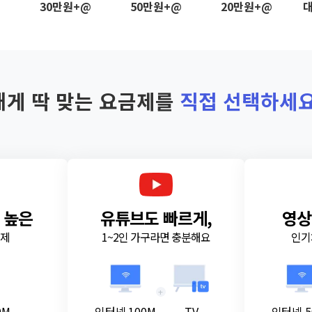
@
30만원+@
50만원+@
20만원+@
대
내게 딱 맞는 요금제를
직접 선택하세요
 높은
유튜브도 빠르게,
영상
금제
1~2인 가구라면 충분해요
인기
+
0M
인터넷 100M
TV
인터넷 5