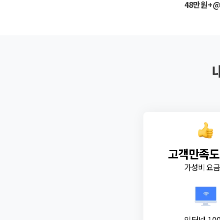
48만원+
고객만족도
가성비 요
인터넷 10