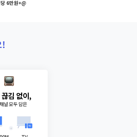
당 6만원+@
!
 끊김 없이,
채널 모두 담은
+
00M
TV