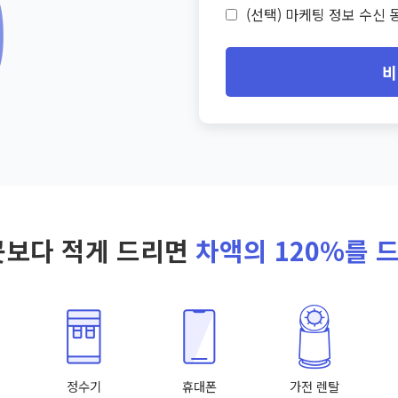
(선택) 마케팅 정보 수신 동
비
곳보다 적게 드리면
차액의 120%를 
정수기
휴대폰
가전 렌탈