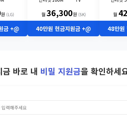
0
36,300
4
원
월
원
월
(LG)
(SK)
원금 +@
40만원 현금지원금 +@
48만원
지금 바로 내
비밀 지원금
을 확인하세요