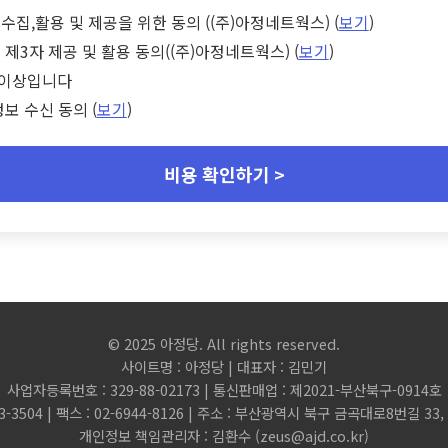
수집,활용 및 제공을 위한 동의 ((주)아정네트웍스) (
보기
)
 제3자 제공 및 활용 동의((주)아정네트웍스) (
보기
)
세 이상입니다
정보 수신 동의 (
보기
)
비용 확인하기 >
© 2025 아정당. All rights reserved.
사이트명 : 아정당 | 대표자 : 김민기
사업자등록번호 : 329-88-02173 | 통신판매업 : 제2021-부산북구-0914호
3-3504 | 팩스 : 02-6944-8126 | 주소 : 부산광역시 북구 금곡대로8번길 3
개인정보 책임관리자 : 김환수 (
zeus@ajd.co.kr
)