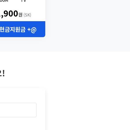
2,900
원
(SK)
 현금지원금 +@
!